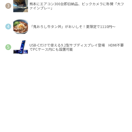
熊本にエアコン300台即日納品、ビックカメラに称賛「大フ
ァインプレー」
「鬼おろし牛タン丼」がおいしそ！夏限定で1110円～
USB-Cだけで使える9.2型サブディスプレイ登場 HDMI不要
でPCケース内にも設置可能