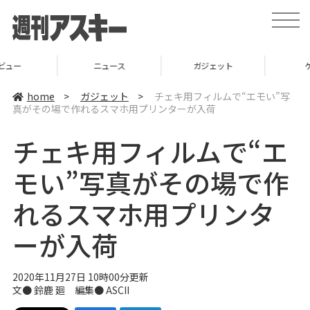
t
o
g
g
l
ニュース
ガジェット
ゲーム
e
n
a
home
>
ガジェット
>
チェキ用フィルムで“エモい”写
v
真がその場で作れるスマホ用プリンターが入荷
i
g
a
チェキ用フィルムで“エ
t
i
o
モい”写真がその場で作
n
れるスマホ用プリンタ
ーが入荷
2020年11月27日 10時00分更新
文● 鈴鹿 廻 編集● ASCII