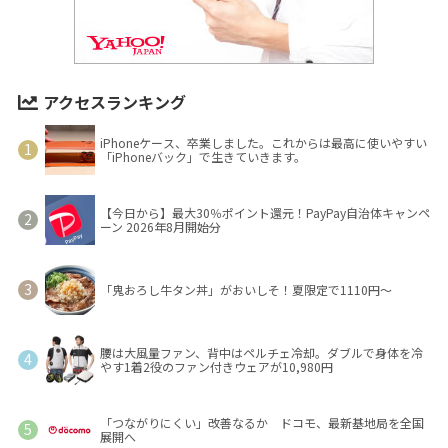
アクセスランキング
iPhoneケース、卒業しました。これからは最高に使いやすい
「iPhoneバック」で生きていきます。
【今日から】最大30％ポイント還元！PayPay自治体キャンペ
ーン 2026年8月開始分
「鬼おろし牛タン丼」がおいしそ！夏限定で1110円～
腰は大風量ファン、背中はペルチェ冷却。ダブルで身体を冷
やす1着2役のファン付きウェアが10,980円
「つながりにくい」改善なるか ドコモ、最新基地局を全国
展開へ