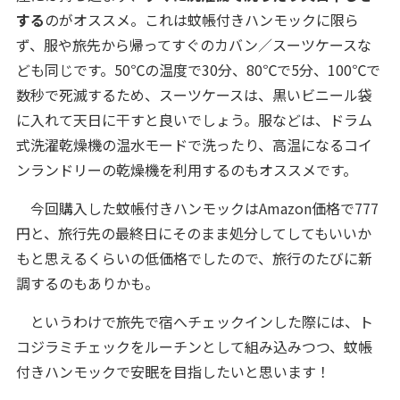
する
のがオススメ。これは蚊帳付きハンモックに限ら
ず、服や旅先から帰ってすぐのカバン／スーツケースな
ども同じです。50℃の温度で30分、80℃で5分、100℃で
数秒で死滅するため、スーツケースは、黒いビニール袋
に入れて天日に干すと良いでしょう。服などは、ドラム
式洗濯乾燥機の温水モードで洗ったり、高温になるコイ
ンランドリーの乾燥機を利用するのもオススメです。
今回購入した蚊帳付きハンモックはAmazon価格で777
円と、旅行先の最終日にそのまま処分してしてもいいか
もと思えるくらいの低価格でしたので、旅行のたびに新
調するのもありかも。
というわけで旅先で宿へチェックインした際には、ト
コジラミチェックをルーチンとして組み込みつつ、蚊帳
付きハンモックで安眠を目指したいと思います！