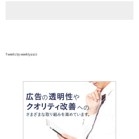
Tweets by weeklyascii