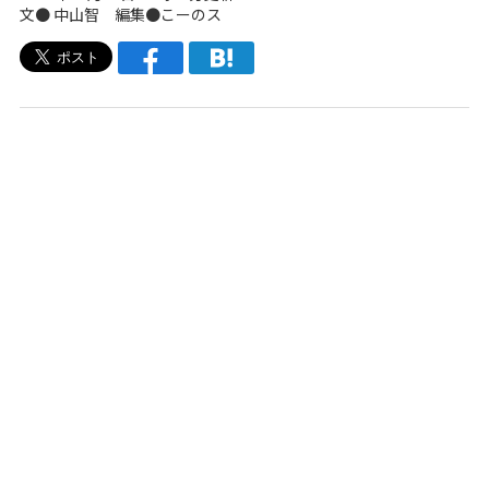
文●
中山智
編集●こーのス