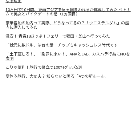
なる理由
10万円で10日間、東南アジアを何ヵ国まわれるか挑戦してみた ベトナ
ムで美女とバイクデートの巻（1ヵ国目）
豪華客船の船内って実際、どうなってるの？「ウエステルダム」の船
内に潜入してみた
激安！ 青春18きっぷ＋フェリーで韓国・釜山へ行ってみた
「枕元に数ドル」は昔の話 チップもキャッシュレス時代です
「土下座しろ！」「謝罪に来い！」ANAとJAL、カスハラ行為にNOを
表明
こりゃ便利！旅行で役立つ100均グッズ5選
夏休み旅行、大丈夫？ 知らないと困る「4つの新ルール」