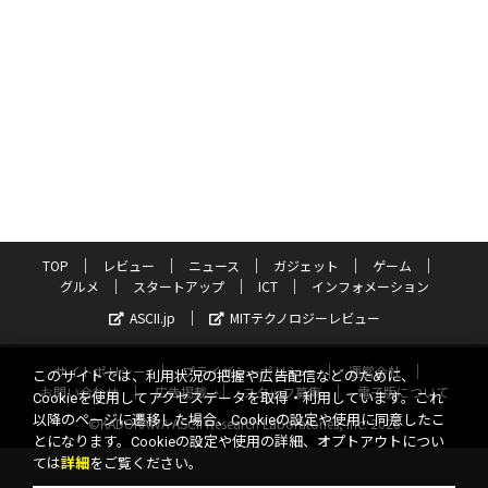
TOP
レビュー
ニュース
ガジェット
ゲーム
グルメ
スタートアップ
ICT
インフォメーション
ASCII.jp
MITテクノロジーレビュー
サイトポリシー
プライバシーポリシー
運営会社
このサイトでは、利用状況の把握や広告配信などのために、
お問い合わせ
広告掲載
スタッフ募集
電子版について
Cookieを使用してアクセスデータを取得・利用しています。これ
以降のページに遷移した場合、Cookieの設定や使用に同意したこ
©KADOKAWA ASCII Research Laboratories, Inc. 2026
とになります。Cookieの設定や使用の詳細、オプトアウトについ
ては
詳細
をご覧ください。