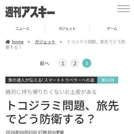
t
o
g
g
l
ニュース
ガジェット
ゲーム
e
n
a
home
>
ガジェット
>
トコジラミ問題、旅先でどう防
v
衛する？
i
g
a
t
前へ
1
2
3
i
o
n
旅の達人が伝える! スマートトラベラーへの道
第41回
絶対に持ち帰りたくないお土産がある
トコジラミ問題、旅先
でどう防衛する？
2024年04月03日 07時30分更新