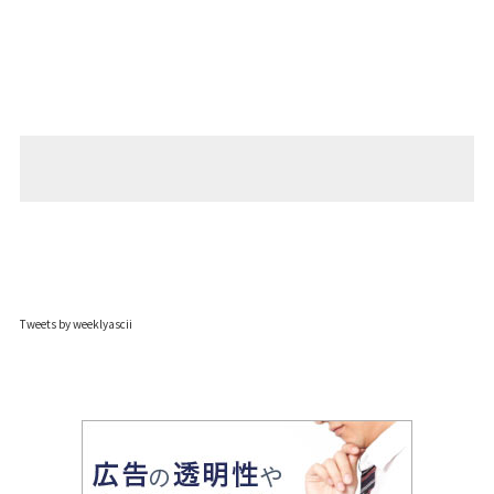
Tweets by weeklyascii