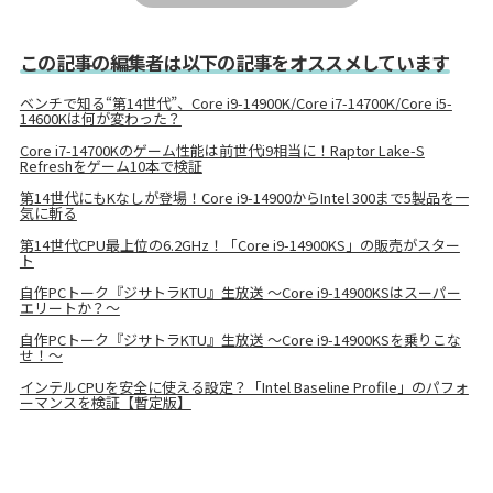
この記事の編集者は以下の記事をオススメしています
ベンチで知る“第14世代”、Core i9-14900K/Core i7-14700K/Core i5-
14600Kは何が変わった？
Core i7-14700Kのゲーム性能は前世代i9相当に！Raptor Lake-S
Refreshをゲーム10本で検証
第14世代にもKなしが登場！Core i9-14900からIntel 300まで5製品を一
気に斬る
第14世代CPU最上位の6.2GHz！「Core i9-14900KS」の販売がスター
ト
自作PCトーク『ジサトラKTU』生放送 ～Core i9-14900KSはスーパー
エリートか？～
自作PCトーク『ジサトラKTU』生放送 ～Core i9-14900KSを乗りこな
せ！～
インテルCPUを安全に使える設定？「Intel Baseline Profile」のパフォ
ーマンスを検証【暫定版】