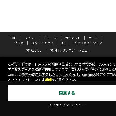
TOP
レビュー
ニュース
ガジェット
ゲーム
グルメ
スタートアップ
ICT
インフォメーション
ASCII.jp
MITテクノロジーレビュー
サイトポリシー
プライバシーポリシー
運営会社
このサイトでは、利用状況の把握や広告配信などのために、Cookieを
お問い合わせ
広告掲載
スタッフ募集
電子版について
アクセスデータを取得・利用しています。これ以降のページに遷移した
Cookieの設定や使用に同意したことになります。Cookieの設定や使用
©KADOKAWA ASCII Research Laboratories, Inc. 2026
オプトアウトについては
詳細
をご覧ください。
同意する
＞プライバシーポリシー