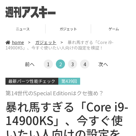
ニュース
ガジェット
ゲーム
home
>
ガジェット
>
暴れ馬すぎる「Core i9-
14900KS」、今すぐ使いたい人向けの設定を検証！
前へ
1
2
3
4
次へ
最新パーツ性能チェック
第439回
第14世代のSpecial Editionはクセ強め？
暴れ馬すぎる「Core i9-
14900KS」、今すぐ使
いたい人向けの設定を