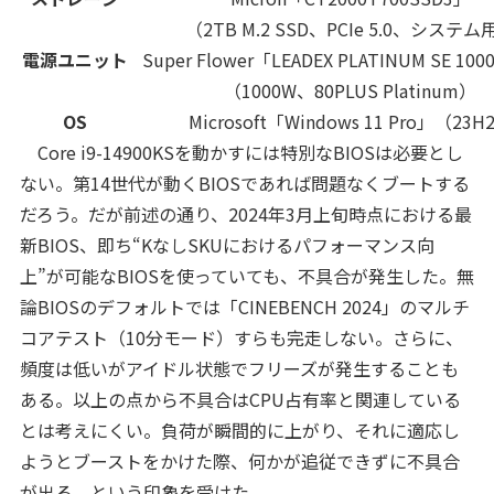
（2TB M.2 SSD、PCIe 5.0、システム
電源ユニット
Super Flower「LEADEX PLATINUM SE 10
（1000W、80PLUS Platinum）
OS
Microsoft「Windows 11 Pro」（23H
Core i9-14900KSを動かすには特別なBIOSは必要とし
ない。第14世代が動くBIOSであれば問題なくブートする
だろう。だが前述の通り、2024年3月上旬時点における最
新BIOS、即ち“KなしSKUにおけるパフォーマンス向
上”が可能なBIOSを使っていても、不具合が発生した。無
論BIOSのデフォルトでは「CINEBENCH 2024」のマルチ
コアテスト（10分モード）すらも完走しない。さらに、
頻度は低いがアイドル状態でフリーズが発生することも
ある。以上の点から不具合はCPU占有率と関連している
とは考えにくい。負荷が瞬間的に上がり、それに適応し
ようとブーストをかけた際、何かが追従できずに不具合
が出る、という印象を受けた。