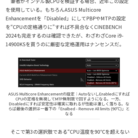
筆者がインテル製CPUを検証する場合、近年この設定
を使用している。もちろんASUS Multicore
Enhancementを「Disabled」にしてPBPやMTPの設定
を“CPUの定格通りに”すれば不具合なくCINEBENCH
2024も完走するのは確認できたが、わざわざCore i9-
14900KSを買うのに厳密な定格運用はナンセンスだ。
ASUS Multicore Enhancementの設定：AutoないしEnabledにすれば
CPUの定格を無視してMTP無制限で回すようになる。一方、
Disabledにすれば安定性は確実に取れるが性能は激しく落ちる。な
らば最後の選択は一番下の「Enalbed - Remove All limits (90℃)」と
なる
そこで第3の選択肢である“CPU温度を90℃を超えない