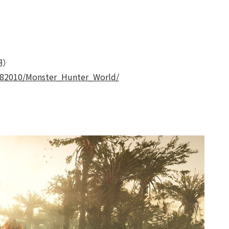
円）
582010/Monster_Hunter_World/