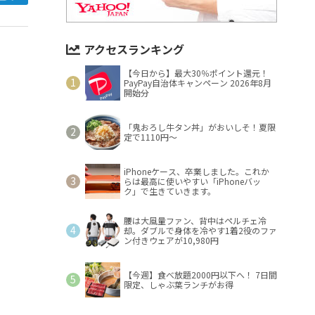
アクセスランキング
【今日から】最大30％ポイント還元！
PayPay自治体キャンペーン 2026年8月
開始分
「鬼おろし牛タン丼」がおいしそ！夏限
定で1110円～
iPhoneケース、卒業しました。これか
らは最高に使いやすい「iPhoneバッ
ク」で生きていきます。
腰は大風量ファン、背中はペルチェ冷
却。ダブルで身体を冷やす1着2役のファ
ン付きウェアが10,980円
【今週】食べ放題2000円以下へ！ 7日間
限定、しゃぶ葉ランチがお得