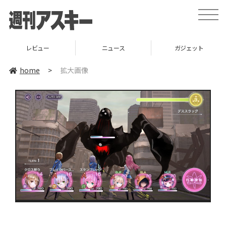
toggle
naviga
レビュー
ニュース
ガジェット
home
>
拡大画像