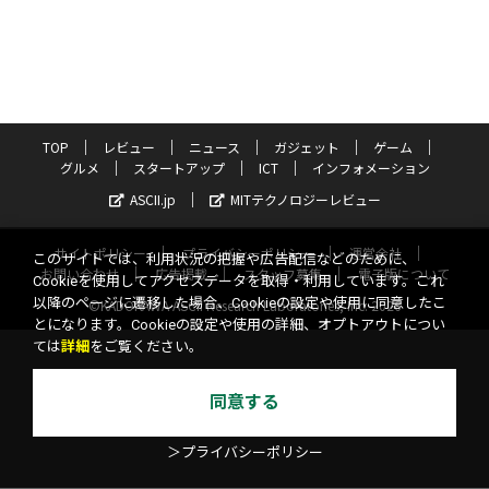
TOP
レビュー
ニュース
ガジェット
ゲーム
グルメ
スタートアップ
ICT
インフォメーション
ASCII.jp
MITテクノロジーレビュー
サイトポリシー
プライバシーポリシー
運営会社
このサイトでは、利用状況の把握や広告配信などのために、
お問い合わせ
広告掲載
スタッフ募集
電子版について
Cookieを使用してアクセスデータを取得・利用しています。これ
以降のページに遷移した場合、Cookieの設定や使用に同意したこ
©KADOKAWA ASCII Research Laboratories, Inc. 2026
とになります。Cookieの設定や使用の詳細、オプトアウトについ
ては
詳細
をご覧ください。
同意する
＞プライバシーポリシー