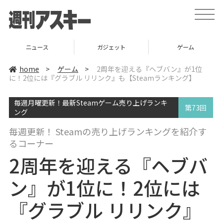
t
o
g
g
l
ニュース
ガジェット
ゲーム
e
n
a
home
>
ゲーム
>
2周年を迎える『ヘブバン』が1位
v
に！2位には『グラブル リリンク』も【Steamランキング】
i
g
a
毎週月曜更新！最新Steamゲーム売り上げランキ
t
第73回
i
ング
o
n
毎週更新！ Steamの売り上げランキングを紹介す
るコーナー
2周年を迎える『ヘブバ
ン』が1位に！2位には
『グラブル リリンク』