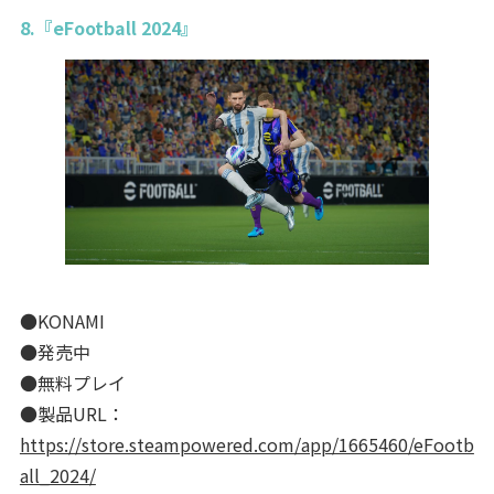
8.『eFootball 2024』
●KONAMI
●発売中
●無料プレイ
●製品URL：
https://store.steampowered.com/app/1665460/eFootb
all_2024/