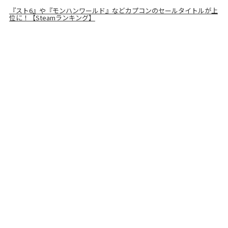
『スト6』や『モンハンワールド』などカプコンのセールタイトルが上
位に！【Steamランキング】