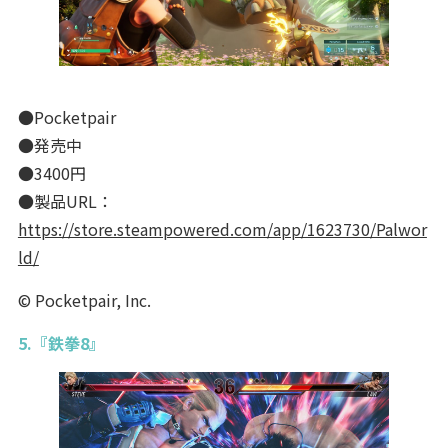
●Pocketpair
●発売中
●3400円
●製品URL：
https://store.steampowered.com/app/1623730/Palwor
ld/
© Pocketpair, Inc.
5.『鉄拳8』