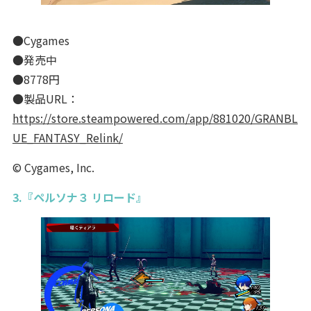
●Cygames
●発売中
●8778円
●製品URL：
https://store.steampowered.com/app/881020/GRANBL
UE_FANTASY_Relink/
© Cygames, Inc.
3.『ペルソナ３ リロード』