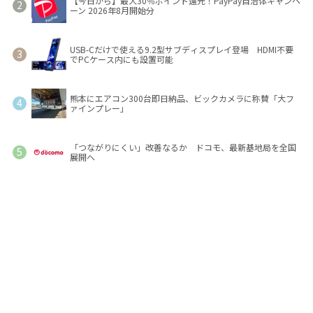
【今日から】最大30％ポイント還元！PayPay自治体キャンペ
ーン 2026年8月開始分
USB-Cだけで使える9.2型サブディスプレイ登場 HDMI不要
でPCケース内にも設置可能
熊本にエアコン300台即日納品、ビックカメラに称賛「大フ
ァインプレー」
「つながりにくい」改善なるか ドコモ、最新基地局を全国
展開へ