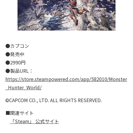
●カプコン
●発売中
●2990円
●製品URL：
https://store.steampowered.com/app/582010/Monster
_Hunter_World/
©CAPCOM CO., LTD. ALL RIGHTS RESERVED.
■関連サイト
「Steam」 公式サイト