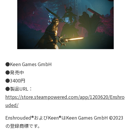
●Keen Games GmbH
●発売中
●3400円
●製品URL：
https://store.steampowered.com/app/1203620/Enshro
uded/
Enshrouded®およびKeen®はKeen Games GmbH ©2023
の登録商標です。