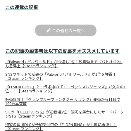
この連載の記事
この連載の一覧へ
この記事の編集者は以下の記事をオススメしています
『Palworld / パルワールド』が今週も1位！映画効果で『バトオペ2』
も急浮上【Steamランキング】
SNSやネットで話題の『Palworld / パルワールド』が1位を獲得！
【Steamランキング】
『FFVII REBIRTH』とコラボ中の『エーペックスレジェンズ』が久々の1
位に！【Steamランキング】
販売好調！『グランブルーファンタジー リリンク』発売から11日で
100万本突破
SIEの『HELLDIVERS 2』が初登場2位！銀河を舞台にしたサードパーソ
ンSTG【Steamランキング】
待望の追加DLCが予約受付中の『ELDEN RING』が上位に再浮上！
【Steamランキング】