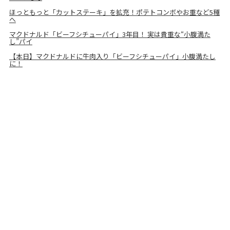
ほっともっと「カットステーキ」を拡充！ポテトコンボやお重など5種
へ
マクドナルド「ビーフシチューパイ」3年目！ 実は貴重な“小腹満た
し”パイ
【本日】マクドナルドに牛肉入り「ビーフシチューパイ」小腹満たし
に！