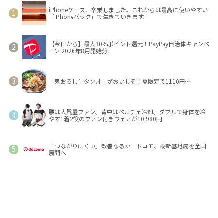
iPhoneケース、卒業しました。これからは最高に使いやすい
「iPhoneバック」で生きていきます。
【今日から】最大30％ポイント還元！PayPay自治体キャンペ
ーン 2026年8月開始分
「鬼おろし牛タン丼」がおいしそ！夏限定で1110円～
腰は大風量ファン、背中はペルチェ冷却。ダブルで身体を冷
やす1着2役のファン付きウェアが10,980円
「つながりにくい」改善なるか ドコモ、最新基地局を全国
展開へ