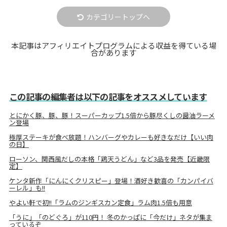
カテゴリートップへ
本記事はアフィリエイトプログラムによる収益を得ている場
合があります
この記事の編集者は以下の記事をオススメしています
とにかく豚、豚、豚！スーパーカップ1.5倍から豚尽くしの醤油ラーメ
ン登場
極厚ステーキが食べ放題！ハンバーグやカレーも好きなだけ【いい肉
の日】
ローソン、関西風だしの本格「鶏天うどん」など3品を発売【近畿限
定】
ケンタ新作「にんにくクリスピー」登場！酒好き歓喜の「カンパイバ
ーレル」も!!
やよい軒で初!!「ラムのジンギスカン定食」ラム肉1.5倍も用意
「うに」「のどぐろ」が110円！ 冬のかっぱに「今だけ」ネタが集ま
っているぞ