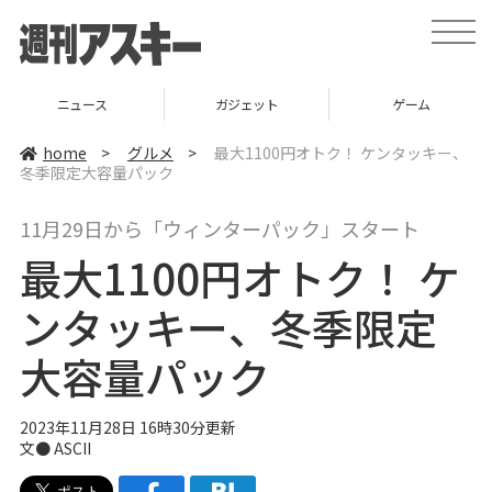
t
o
g
g
l
ニュース
ガジェット
ゲーム
e
n
a
home
>
グルメ
>
最大1100円オトク！ ケンタッキー、
v
冬季限定大容量パック
i
g
a
11月29日から「ウィンターパック」スタート
t
i
最大1100円オトク！ ケ
o
n
ンタッキー、冬季限定
大容量パック
2023年11月28日 16時30分更新
文● ASCII