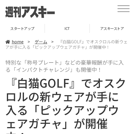
t
o
g
g
l
スタートアップ
ICT
アスキーストア
e
n
a
home
>
ゲーム
>
『白猫GOLF』でオスクロルの新ウェ
v
アが手に入る「ピックアップウェアガチャ」が開催中！
i
g
a
特別な「称号プレート」などの豪華報酬が手に入
t
i
る「インパクトチャレンジ」も開催中！
o
n
『白猫GOLF』でオスク
ロルの新ウェアが手に
入る「ピックアップウ
ェアガチャ」が開催