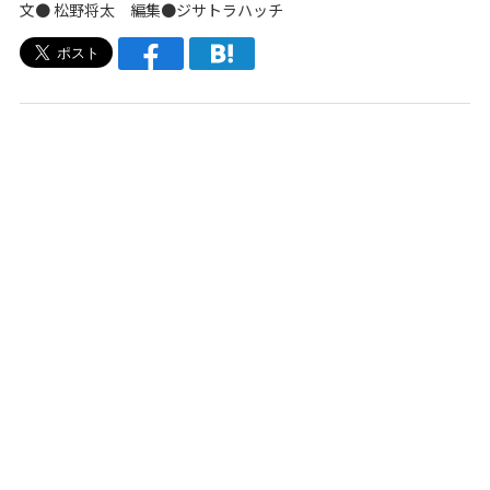
文● 松野将太 編集●
ジサトラハッチ