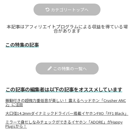
カテゴリートップへ
本記事はアフィリエイトプログラムによる収益を得ている場
合があります
この特集の記事
この特集の一覧へ
この記事の編集者は以下の記事をオススメしています
振動付きの超強力重低音が楽しい！ 震えるヘッドホン「Crusher ANC
2」に注目
大口径14.2mmダイナミックドライバー搭載イヤホンFIIO「FF1 Black」
ミラーで身だしなみチェックができるイヤホン「ADORE」がHappy
Plugsから！