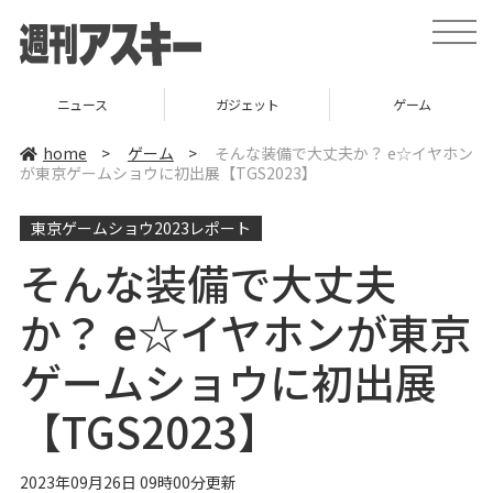
t
o
g
g
l
ニュース
ガジェット
ゲーム
e
n
a
home
>
ゲーム
>
そんな装備で大丈夫か？ e☆イヤホン
v
が東京ゲームショウに初出展【TGS2023】
i
g
a
東京ゲームショウ2023レポート
t
i
o
そんな装備で大丈夫
n
か？ e☆イヤホンが東京
ゲームショウに初出展
【TGS2023】
2023年09月26日 09時00分更新