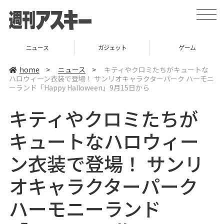
t
o
g
g
l
ニュース
ガジェット
ゲーム
e
n
a
home
>
ニュース
>
キティやクロミたちがキュートな
v
ハロウィーン衣装で登場！ サンリオキャラクターパーク ハーモニ
i
ーランド「Happy Halloween」9月15日から
g
a
t
キティやクロミたちが
i
o
n
キュートなハロウィー
ン衣装で登場！ サンリ
オキャラクターパーク
ハーモニーランド