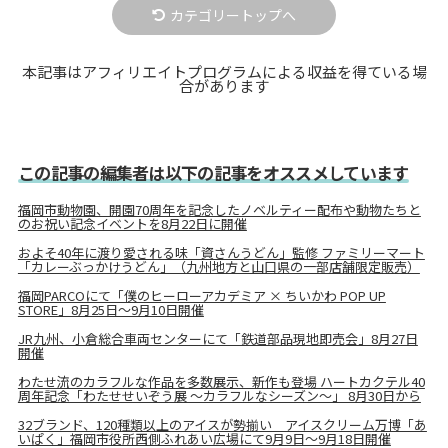
カテゴリートップへ
本記事はアフィリエイトプログラムによる収益を得ている場
合があります
この記事の編集者は以下の記事をオススメしています
福岡市動物園、開園70周年を記念したノベルティー配布や動物たちと
のお祝い記念イベントを8月22日に開催
およそ40年に渡り愛される味「資さんうどん」監修 ファミリーマート
「カレーぶっかけうどん」（九州地方と山口県の一部店舗限定販売）
福岡PARCOにて「僕のヒーローアカデミア × ちいかわ POP UP
STORE」8月25日～9月10日開催
JR九州、小倉総合車両センターにて「鉄道部品現地即売会」8月27日
開催
わたせ流のカラフルな作品を多数展示、新作も登場 ハートカクテル40
周年記念「わたせせいぞう展 〜カラフルなシーズン〜」 8月30日から
32ブランド、120種類以上のアイスが勢揃い アイスクリーム万博「あ
いぱく」福岡市役所西側ふれあい広場にて9月9日～9月18日開催