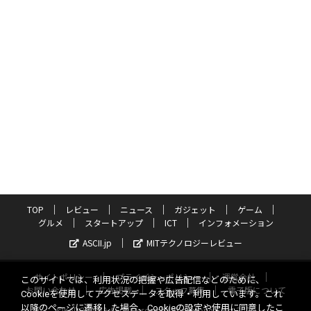
TOP
レビュー
ニュース
ガジェット
ゲーム
グルメ
スタートアップ
ICT
インフォメーション
ASCII.jp
MITテクノロジーレビュー
サイトポリシー
プライバシーポリシー
運営会社
このサイトでは、利用状況の把握や広告配信などのために、
お問い合わせ
広告掲載
スタッフ募集
電子版について
Cookieを使用してアクセスデータを取得・利用しています。これ
以降のページに遷移した場合、Cookieの設定や使用に同意したこ
©KADOKAWA ASCII Research Laboratories, Inc. 2026