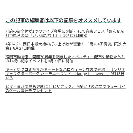
この記事の編集者は以下の記事をオススメしています
別府の街全体が1つのライブ会場に 別府市にて音楽フェス「おんせん
都市型音楽祭『いい湯だな！』」10月28日開催
4年ぶりに西日本最大級の打ち上げ数が復活！ 「第364回筑後川花火大
会」8月27日開催
福岡市動物園、開園70周年を記念したノベルティー配布や動物たちと
のお祝い記念イベントを8月22日に開催
キティやクロミたちがキュートなハロウィーン衣装で登場！ サンリオ
キャラクターパーク ハーモニーランド「Happy Halloween」9月15日
から
ピザ×青汁で夏も健康に！ ピザクック、宅配ピザの注文でキューサイ
のケール青汁をプレゼント