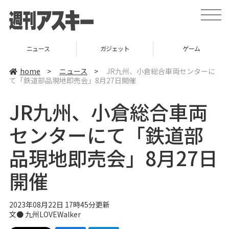
t
o
g
g
l
ニュース
ガジェット
ゲーム
e
n
a
home
>
ニュース
>
JR九州、小倉総合車両センターに
v
て「鉄道部品現地即売会」8月27日開催
i
g
a
JR九州、小倉総合車両
t
i
o
センターにて「鉄道部
n
品現地即売会」8月27日
開催
2023年08月22日 17時45分更新
文● 九州LOVEWalker