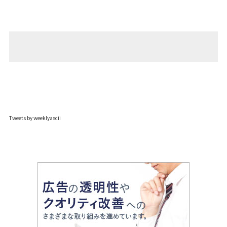
Tweets by weeklyascii