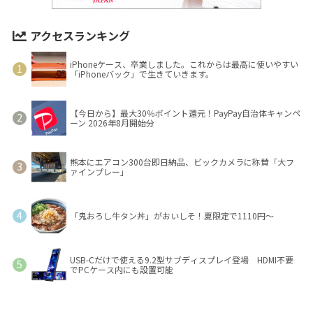
アクセスランキング
iPhoneケース、卒業しました。これからは最高に使いやすい
「iPhoneバック」で生きていきます。
【今日から】最大30％ポイント還元！PayPay自治体キャンペ
ーン 2026年8月開始分
熊本にエアコン300台即日納品、ビックカメラに称賛「大フ
ァインプレー」
「鬼おろし牛タン丼」がおいしそ！夏限定で1110円～
USB-Cだけで使える9.2型サブディスプレイ登場 HDMI不要
でPCケース内にも設置可能