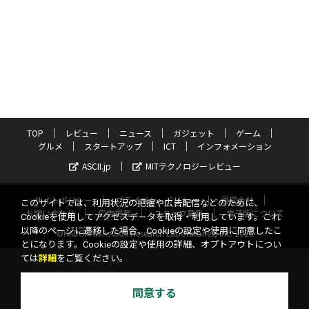
TOP
レビュー
ニュース
ガジェット
ゲーム
グルメ
スタートアップ
ICT
インフォメーション
ASCII.jp
MITテクノロジーレビュー
サイトポリシー
プライバシーポリシー
運営会社
このサイトでは、利用状況の把握や広告配信などのために、
お問い合わせ
広告掲載
スタッフ募集
電子版について
Cookieを使用してアクセスデータを取得・利用しています。これ
以降のページに遷移した場合、Cookieの設定や使用に同意したこ
©KADOKAWA ASCII Research Laboratories, Inc. 2026
とになります。Cookieの設定や使用の詳細、オプトアウトについ
ては
詳細
をご覧ください。
同意する