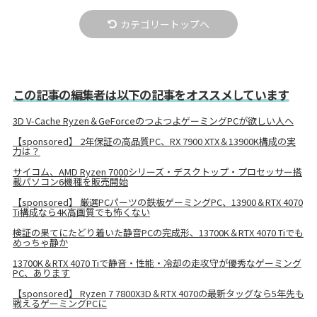
カテゴリートップへ
この記事の編集者は以下の記事をオススメしています
3D V-Cache Ryzen＆GeForceのつよつよゲーミングPCが欲しい人へ
【sponsored】 2年保証の高品質PC、RX 7900 XTX＆13900K構成の実
力は？
サイコム、AMD Ryzen 7000シリーズ・デスクトップ・プロセッサー搭
載パソコン6機種を販売開始
【sponsored】 厳選PCパーツの鉄板ゲーミングPC、13900＆RTX 4070
Ti構成なら4K高画質でも怖くない
検証の果てにたどり着いた静音PCの完成形、13700K＆RTX 4070 Tiでも
めっちゃ静か
13700K＆RTX 4070 Tiで静音・性能・冷却の走攻守が優秀なゲーミング
PC、あります
【sponsored】 Ryzen 7 7800X3D＆RTX 4070の最新タッグなら5年先も
戦えるゲーミングPCに