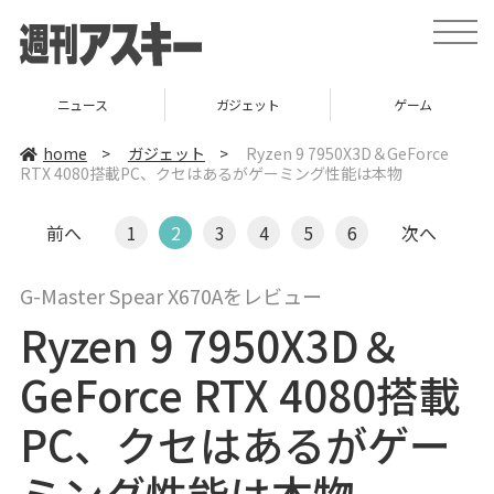
t
o
g
g
l
ニュース
ガジェット
ゲーム
e
n
a
home
>
ガジェット
>
Ryzen 9 7950X3D＆GeForce
v
RTX 4080搭載PC、クセはあるがゲーミング性能は本物
i
g
a
t
前へ
1
2
3
4
5
6
次へ
i
o
n
G-Master Spear X670Aをレビュー
Ryzen 9 7950X3D＆
GeForce RTX 4080搭載
PC、クセはあるがゲー
ミング性能は本物