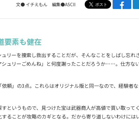
文● イチえもん 編集●ASCII
道要素も健在
ュリーを捜索し救出することだが、そんなことをしばし忘れ
アシュリーごめんね」と何度謝ったことだろうか……。仕方な
依頼」の3点。これらはオリジナル版と同一なので、経験者な
すというもので、見つけた宝は武器商人が高値で買い取って
化することが攻略のカギとなる。だから寄り道しないわけには