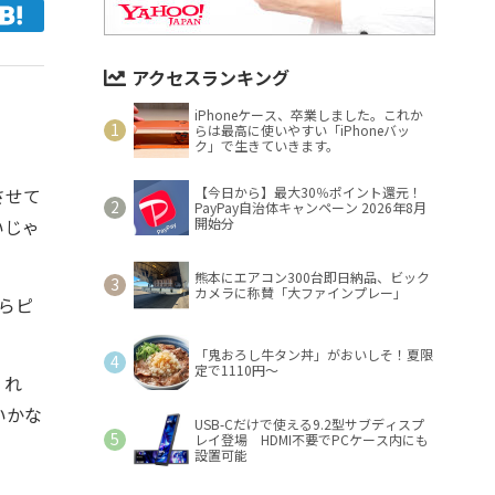
アクセスランキング
iPhoneケース、卒業しました。これか
らは最高に使いやすい「iPhoneバッ
ク」で生きていきます。
させて
【今日から】最大30％ポイント還元！
PayPay自治体キャンペーン 2026年8月
いじゃ
開始分
熊本にエアコン300台即日納品、ビック
カメラに称賛「大ファインプレー」
らピ
「鬼おろし牛タン丼」がおいしそ！夏限
定で1110円～
くれ
いかな
USB-Cだけで使える9.2型サブディスプ
レイ登場 HDMI不要でPCケース内にも
設置可能