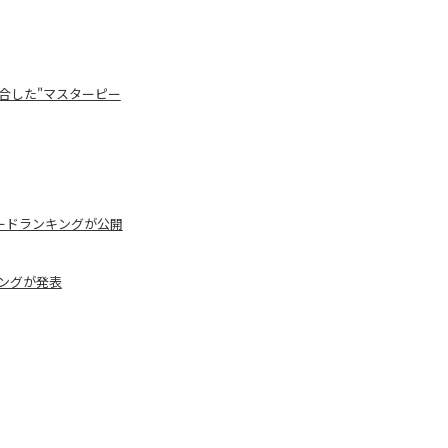
融合した"マスターピー
ロードランキングが公開
キングが発表