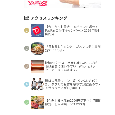
アクセスランキング
【今日から】最大30％ポイント還元！
PayPay自治体キャンペーン 2026年8月
開始分
「鬼おろし牛タン丼」がおいしそ！夏限
定で1110円～
iPhoneケース、卒業しました。これか
らは最高に使いやすい「iPhoneバッ
ク」で生きていきます。
腰は大風量ファン、背中はペルチェ冷
却。ダブルで身体を冷やす1着2役のファ
ン付きウェアが10,980円
【今週】食べ放題2000円以下へ！ 7日間
限定、しゃぶ葉ランチがお得