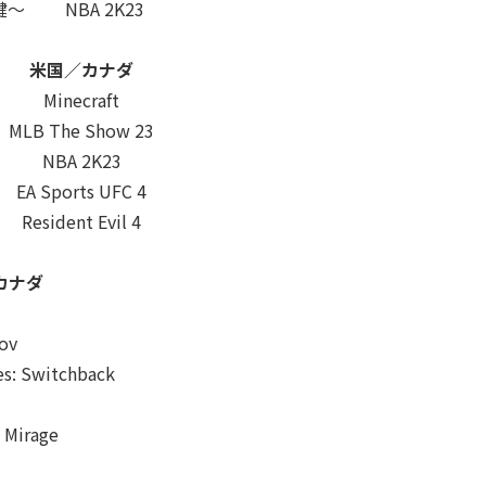
鍵～
NBA 2K23
米国／カナダ
Minecraft
MLB The Show 23
NBA 2K23
EA Sports UFC 4
Resident Evil 4
）
カナダ
ov
es: Switchback
 Mirage