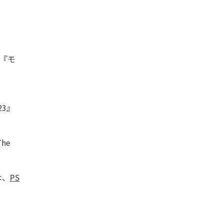
が『モ
23』
he
は、
PS