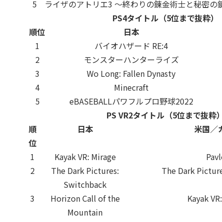
5
ライザのアトリエ3 ～終わりの錬金術士と秘密の
PS4タイトル（5位まで抜粋）
順位
日本
1
バイオハザード RE:4
2
モンスターハンターライズ
3
Wo Long: Fallen Dynasty
4
Minecraft
5
eBASEBALLパワフルプロ野球2022
PS VR2タイトル（5位まで抜粋
順
日本
米国／
位
1
Kayak VR: Mirage
Pavl
2
The Dark Pictures:
The Dark Pictur
Switchback
3
Horizon Call of the
Kayak VR:
Mountain