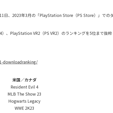
3年3月の「PlayStation Store（PS Store）」での
（PS4）、PlayStation VR2（PS VR2）のランキングを5位まで抜
11-downloadranking/
米国／カナダ
Resident Evil 4
MLB The Show 23
Hogwarts Legacy
WWE 2K23