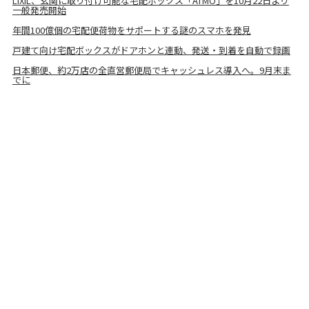
LIXIL、玄関に取り付け可能な宅配ボックス「ATMO」を10月22日より
一般発売開始
年間100億個の宅配便荷物をサポートする謎のスマホを発見
戸建て向け宅配ボックスがドアホンと連動、発送・到着を自動で録画
日本郵便、約2万店の全直営郵便局でキャッシュレス導入へ。9月末ま
でに