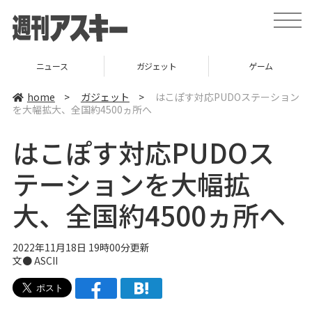
t
o
g
g
l
ニュース
ガジェット
ゲーム
e
n
a
home
>
ガジェット
>
はこぽす対応PUDOステーション
v
を大幅拡大、全国約4500ヵ所へ
i
g
a
はこぽす対応PUDOス
t
i
o
テーションを大幅拡
n
大、全国約4500ヵ所へ
2022年11月18日 19時00分更新
文● ASCII