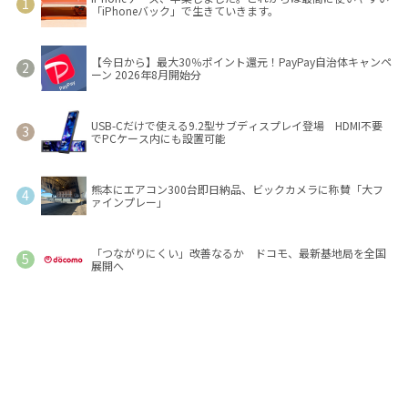
「iPhoneバック」で生きていきます。
【今日から】最大30％ポイント還元！PayPay自治体キャンペ
ーン 2026年8月開始分
USB-Cだけで使える9.2型サブディスプレイ登場 HDMI不要
でPCケース内にも設置可能
熊本にエアコン300台即日納品、ビックカメラに称賛「大フ
ァインプレー」
「つながりにくい」改善なるか ドコモ、最新基地局を全国
展開へ