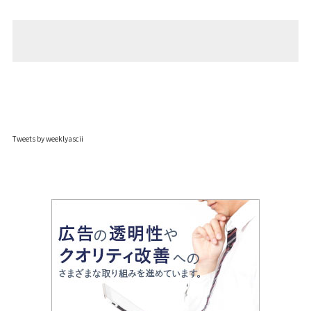
Tweets by weeklyascii