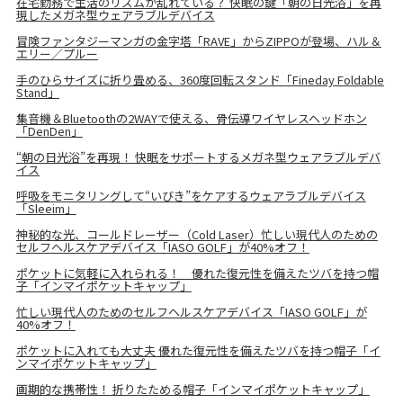
在宅勤務で生活のリズムが乱れている？ 快眠の鍵「朝の日光浴」を再
現したメガネ型ウェアラブルデバイス
冒険ファンタジーマンガの金字塔「RAVE」からZIPPOが登場、ハル＆
エリー／プルー
手のひらサイズに折り畳める、360度回転スタンド「Fineday Foldable
Stand」
集音機＆Bluetoothの2WAYで使える、骨伝導ワイヤレスヘッドホン
「DenDen」
“朝の日光浴”を再現！ 快眠をサポートするメガネ型ウェアラブルデバ
イス
呼吸をモニタリングして“いびき”をケアするウェアラブルデバイス
「Sleeim」
神秘的な光、コールドレーザー（Cold Laser）忙しい現代人のための
セルフヘルスケアデバイス「IASO GOLF」が40%オフ！
ポケットに気軽に入れられる！ 優れた復元性を備えたツバを持つ帽
子「インマイポケットキャップ」
忙しい現代人のためのセルフヘルスケアデバイス「IASO GOLF」が
40%オフ！
ポケットに入れても大丈夫 優れた復元性を備えたツバを持つ帽子「イ
ンマイポケットキャップ」
画期的な携帯性！ 折りたためる帽子「インマイポケットキャップ」