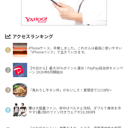
アクセスランキング
iPhoneケース、卒業しました。これからは最高に使いやすい
「iPhoneバック」で生きていきます。
【今日から】最大30％ポイント還元！PayPay自治体キャンペ
ーン 2026年8月開始分
「鬼おろし牛タン丼」がおいしそ！夏限定で1110円～
腰は大風量ファン、背中はペルチェ冷却。ダブルで身体を冷
やす1着2役のファン付きウェアが10,980円
「つながりにくい」改善なるか ドコモ、最新基地局を全国