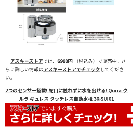
アスキーストア
では、
6990円
（税込み）で販売中。さ
らに詳しい情報は
アスキーストアでチェック
してくださ
い。
2つのセンサー搭載! 蛇口に触れずに水を出せる! Qurra ク
ルラ キュレス タッチレス自動水栓 3R-SUI01