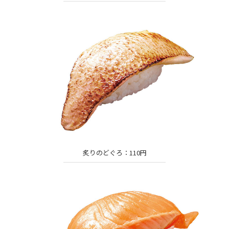
炙りのどぐろ：110円