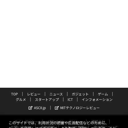
TOP
レビュー
ニュース
ガジェット
ゲーム
グルメ
スタートアップ
ICT
インフォメーション
ASCII.jp
MITテクノロジーレビュー
サイトポリシー
プライバシーポリシー
運営会社
このサイトでは、利用状況の把握や広告配信などのために、
お問い合わせ
広告掲載
スタッフ募集
電子版について