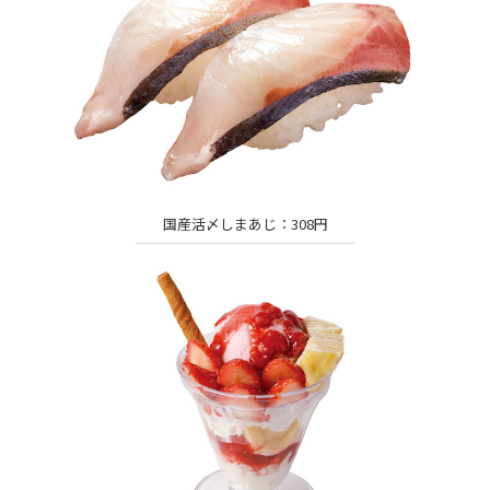
国産活〆しまあじ：308円