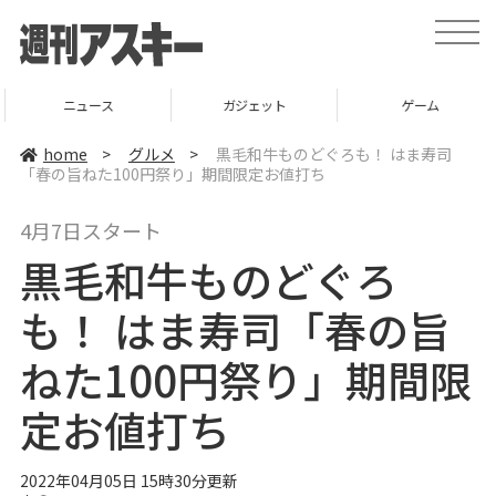
t
o
g
g
l
ニュース
ガジェット
ゲーム
e
n
a
home
>
グルメ
>
黒毛和牛ものどぐろも！ はま寿司
v
「春の旨ねた100円祭り」期間限定お値打ち
i
g
a
4月7日スタート
t
i
黒毛和牛ものどぐろ
o
n
も！ はま寿司「春の旨
ねた100円祭り」期間限
定お値打ち
2022年04月05日 15時30分更新