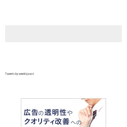
Tweets by weeklyascii