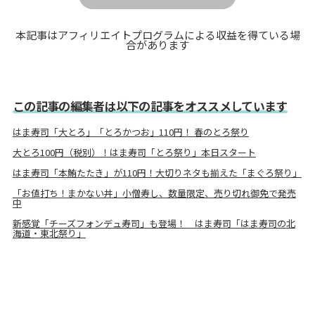
本記事はアフィリエイトプログラムによる収益を得ている場
合があります
この記事の編集者は以下の記事をオススメしています
はま寿司「大とろ」「とろかつお」110円！ 春のとろ祭り
大とろ100円（税別）！はま寿司「とろ祭り」本日スタート
はま寿司「本鮪たたき」が110円！大切りネタも揃えた「まぐろ祭り」
「お値打ち！まかない丼」小僧寿し、数量限定、売り切れ御免で発売
中
新感覚「チーズフォンデュ寿司」も登場！ はま寿司「はま寿司の北
海道・東北祭り」