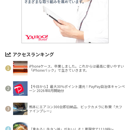
アクセスランキング
iPhoneケース、卒業しました。これからは最高に使いやすい
「iPhoneバック」で生きていきます。
【今日から】最大30％ポイント還元！PayPay自治体キャンペ
ーン 2026年8月開始分
熊本にエアコン300台即日納品、ビックカメラに称賛「大フ
ァインプレー」
「鬼おろし牛タン丼」がおいしそ！夏限定で1110円～