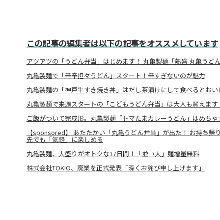
この記事の編集者は以下の記事をオススメしています
アツアツの「うどん弁当」はじめます！ 丸亀製麺「熱盛 丸亀うど
丸亀製麺で「辛辛担々うどん」スタート！辛すぎないのが魅力
丸亀製麺の「神戸牛すき焼き丼」はだし茶漬けにして食べるとおい
丸亀製麺で来週スタートの「こどもうどん弁当」は大人も買えます
ご飯がついて完成形。丸亀製麺「トマたまカレーうどん」はめちゃ
【sponsored】 あたたかい「丸亀うどん弁当」が出た！ お持ち
先でも「気軽」に楽しめる
丸亀製麺、大盛りがオトクな17日間！「並→大」麺増量無料
株式会社TOKIO、廃業を正式発表「深くお詫び申し上げます」