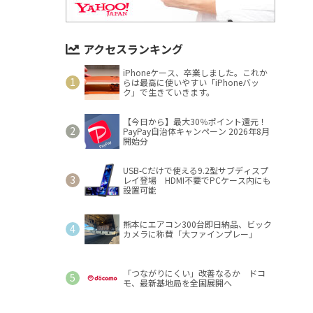
アクセスランキング
iPhoneケース、卒業しました。これか
らは最高に使いやすい「iPhoneバッ
ク」で生きていきます。
【今日から】最大30％ポイント還元！
PayPay自治体キャンペーン 2026年8月
開始分
USB-Cだけで使える9.2型サブディスプ
レイ登場 HDMI不要でPCケース内にも
設置可能
熊本にエアコン300台即日納品、ビック
カメラに称賛「大ファインプレー」
「つながりにくい」改善なるか ドコ
モ、最新基地局を全国展開へ