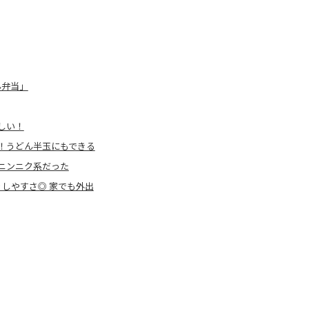
ん弁当」
しい！
！うどん半玉にもできる
ニンニク系だった
帰りしやすさ◎ 家でも外出