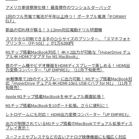
アメリカ軍偵察隊仕様！ 最高傑作のワンショルダーバッグ
1回のフル充電で電池が半年以上持つ！ ポータブル電源「IFORWAY
ELF」
新品の切れ味が蘇る！ 3-12mm対応電動ドリル研磨機
スマホから印刷できる手のひらサイズのプリンター、「スマホフォト
プリンター（FP-S01）」が1万6280円
M1チップ搭載MacBook対応！ 4K×2出力が可能な「HyperDrive デュ
アル4K HDMIアダプタ for M1 MacBook」
昔のゲーム機やビデオ機器をHDMIディスプレーで楽しめる！ HDMI出
力変換コンバーター「UP EMPIRE3」（11月下旬発売）
4K解像度で2台のディスプレーに出力可能！ M1チップ搭載MacBook対
応「HyperDrive デュアル4K HDMI 10in1 USB-Cハブ for M1」（11月下
旬発売）
Apple M1チップ搭載MacBookを4Kデュアル画面拡張！
M1チップ搭載MacBookを10ポート拡張。さらに便利に！
レトロゲームにも対応！ HDMI出力変換コンバーター「UP EMPIRE3」
出力が制限されているM1チップ搭載のMacBookでデュアル拡張ディス
プレイ表示！
スーファミやプレステなどの古いアナログ映像機器にも幅広く対応