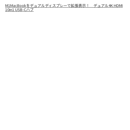
M1MacBookをデュアルディスプレーで拡張表示！ デュアル4K HDMI
10in1 USB-Cハブ