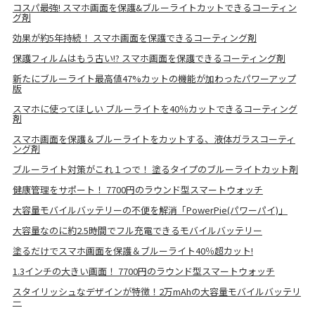
コスパ最強! スマホ画面を保護&ブルーライトカットできるコーティン
グ剤
効果が約5年持続！ スマホ画面を保護できるコーティング剤
保護フィルムはもう古い!? スマホ画面を保護できるコーティング剤
新たにブルーライト最高値47%カットの機能が加わったパワーアップ
版
スマホに使ってほしい ブルーライトを40％カットできるコーティング
剤
スマホ画面を保護＆ブルーライトをカットする、液体ガラスコーティ
ング剤
ブルーライト対策がこれ１つで！ 塗るタイプのブルーライトカット剤
健康管理をサポート！ 7700円のラウンド型スマートウォッチ
大容量モバイルバッテリーの不便を解消「PowerPie(パワーパイ)」
大容量なのに約2.5時間でフル充電できるモバイルバッテリー
塗るだけでスマホ画面を保護＆ブルーライト40％超カット!
1.3インチの大きい画面！ 7700円のラウンド型スマートウォッチ
スタイリッシュなデザインが特徴！2万mAhの大容量モバイルバッテリ
ー