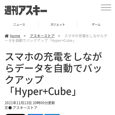
t
o
g
g
l
ニュース
ガジェット
ゲーム
e
n
a
home
>
アスキーストア
>
スマホの充電をしながらデ
v
ータを自動でバックアップ「Hyper+Cube」
i
g
a
スマホの充電をしなが
t
i
o
らデータを自動でバッ
n
クアップ
「Hyper+Cube」
2021年11月13日 20時00分更新
文●
アスキーストア