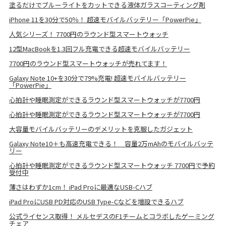
塗るだけでブルーライトをカットできる液体ガラスコーティング剤
iPhone 11を30分で50％！ 超速モバイルバッテリー「PowerPie」
人気シリーズ！ 7700円のラウンド型スマートウォッチ
12型MacBookを1.3回フル充電できる超速モバイルバッテリー
7700円のラウンド型スマートウォッチが売れてます！
Galaxy Note 10+を30分で79%充電! 超速モバイルバッテリー
「PowerPie」
心拍計や睡眠測定ができるラウンド型スマートウォッチが7700円
心拍計や睡眠測定ができるラウンド型スマートウォッチが7700円
大容量モバイルバッテリーのデメリットを克服したガジェット
Galaxy Note10＋も高速充電できる！ 容量2万mAhのモバイルバッテ
リー
心拍計や睡眠測定ができるラウンド型スマートウォッチ 7700円で予約
受付中
薄さはわずか1cm！ iPad Proに最適なUSB-Cハブ
iPad ProにUSB PD対応のUSB Type-Cなどを増設できるハブ
公式ライセンス取得！ メルセデスのF1チームとコラボしたゲーミング
チェア