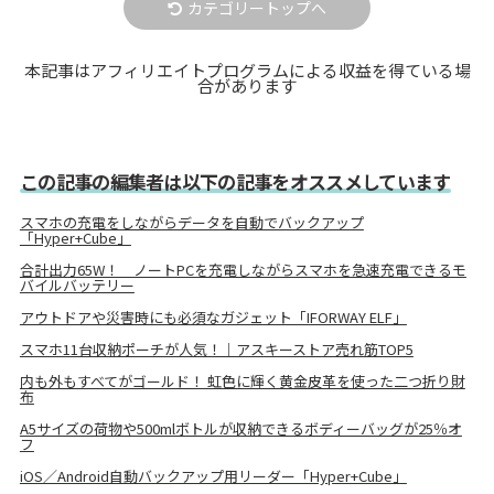
カテゴリートップへ
本記事はアフィリエイトプログラムによる収益を得ている場
合があります
この記事の編集者は以下の記事をオススメしています
スマホの充電をしながらデータを自動でバックアップ
「Hyper+Cube」
合計出力65W！ ノートPCを充電しながらスマホを急速充電できるモ
バイルバッテリー
アウトドアや災害時にも必須なガジェット「IFORWAY ELF」
スマホ11台収納ポーチが人気！｜アスキーストア売れ筋TOP5
内も外もすべてがゴールド！ 虹色に輝く黄金皮革を使った二つ折り財
布
A5サイズの荷物や500mlボトルが収納できるボディーバッグが25％オ
フ
iOS／Android自動バックアップ用リーダー「Hyper+Cube」