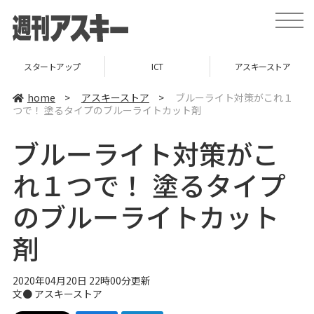
t
o
g
g
l
スタートアップ
ICT
アスキーストア
e
n
a
home
>
アスキーストア
>
ブルーライト対策がこれ１
v
つで！ 塗るタイプのブルーライトカット剤
i
g
a
ブルーライト対策がこ
t
i
o
れ１つで！ 塗るタイプ
n
のブルーライトカット
剤
2020年04月20日 22時00分更新
文●
アスキーストア