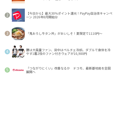
【今日から】最大30％ポイント還元！PayPay自治体キャンペ
ーン 2026年8月開始分
「鬼おろし牛タン丼」がおいしそ！夏限定で1110円～
腰は大風量ファン、背中はペルチェ冷却。ダブルで身体を冷
やす1着2役のファン付きウェアが10,980円
「つながりにくい」改善なるか ドコモ、最新基地局を全国
展開へ