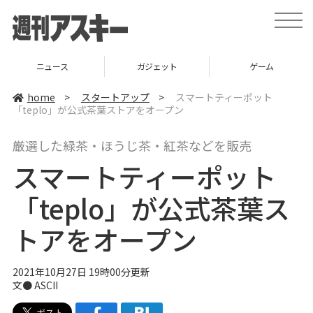
t
o
g
g
l
ニュース
ガジェット
ゲーム
e
n
a
home
>
スタートアップ
>
スマートティーポット
v
「teplo」が公式茶葉ストアをオープン
i
g
a
厳選した緑茶・ほうじ茶・紅茶などを販売
t
i
スマートティーポット
o
n
「teplo」が公式茶葉ス
トアをオープン
2021年10月27日 19時00分更新
文● ASCII