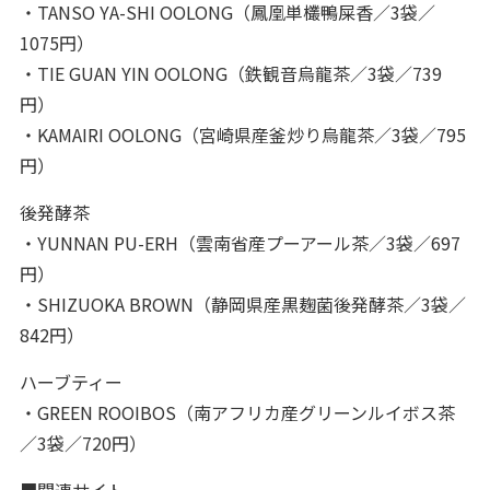
・TANSO YA-SHI OOLONG（鳳凰単欉鴨屎香／3袋／
1075円）
・TIE GUAN YIN OOLONG（鉄観音烏龍茶／3袋／739
円）
・KAMAIRI OOLONG（宮崎県産釜炒り烏龍茶／3袋／795
円）
後発酵茶
・YUNNAN PU-ERH（雲南省産プーアール茶／3袋／697
円）
・SHIZUOKA BROWN（静岡県産黒麹菌後発酵茶／3袋／
842円）
ハーブティー
・GREEN ROOIBOS（南アフリカ産グリーンルイボス茶
／3袋／720円）