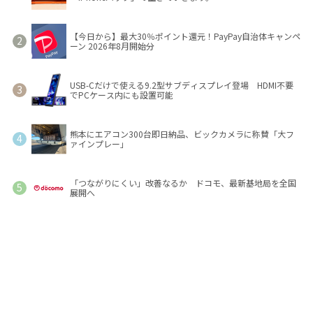
【今日から】最大30％ポイント還元！PayPay自治体キャンペ
ーン 2026年8月開始分
USB-Cだけで使える9.2型サブディスプレイ登場 HDMI不要
でPCケース内にも設置可能
熊本にエアコン300台即日納品、ビックカメラに称賛「大フ
ァインプレー」
「つながりにくい」改善なるか ドコモ、最新基地局を全国
展開へ