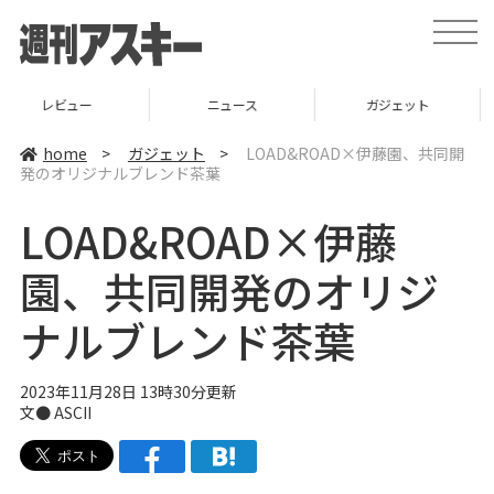
t
o
g
g
l
ニュース
ガジェット
ゲーム
e
n
a
home
>
ガジェット
>
LOAD&ROAD×伊藤園、共同開
v
発のオリジナルブレンド茶葉
i
g
a
LOAD&ROAD×伊藤
t
i
o
園、共同開発のオリジ
n
ナルブレンド茶葉
2023年11月28日 13時30分更新
文● ASCII