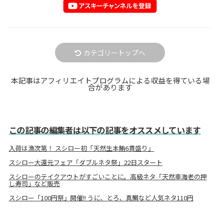
カテゴリートップへ
本記事はアフィリエイトプログラムによる収益を得ている場
合があります
この記事の編集者は以下の記事をオススメしています
入荷は漁次第！ スシロー初「天然生本鮪6貫盛り」
スシロー大還元フェア「ダブルネタ祭」22日スタート
スシローのテイクアウトがすごいことに。高級ネタ「天然車海老の押
し寿司」など販売
スシロー「100円祭」開催!! うに、とろ、真鯛など人気ネタ110円