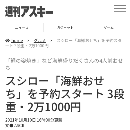
t
o
g
g
l
ニュース
ガジェット
ゲーム
e
n
a
home
>
グルメ
>
スシロー「海鮮おせち」を予約スタ
v
ート 3段重・2万1000円
i
g
a
「鯛の姿焼き」など海鮮盛りだくさんの4人前おせ
t
i
ち
o
n
スシロー「海鮮おせ
ち」を予約スタート 3段
重・2万1000円
2021年10月10日 16時30分更新
文● ASCII