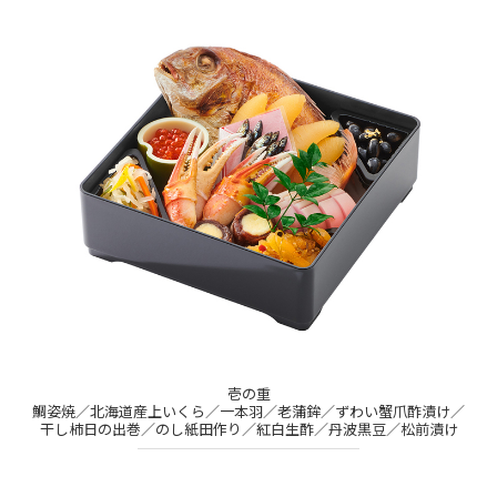
壱の重
鯛姿焼／北海道産上いくら／一本羽／老蒲鉾／ずわい蟹爪酢漬け／
干し柿日の出巻／のし紙田作り／紅白生酢／丹波黒豆／松前漬け