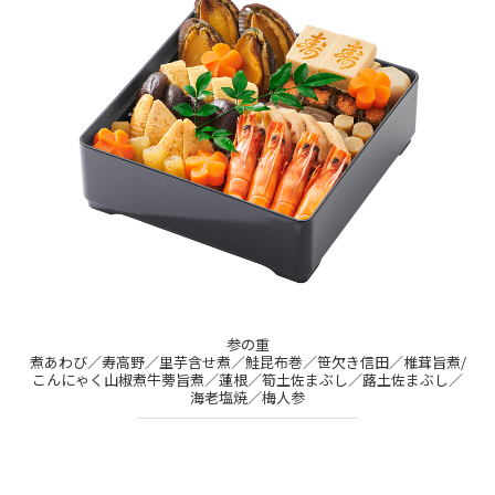
参の重
煮あわび／寿高野／里芋含せ煮／鮭昆布巻／笹欠き信田／椎茸旨煮/
こんにゃく山椒煮牛蒡旨煮／蓮根／筍土佐まぶし／蕗土佐まぶし／
海老塩焼／梅人参