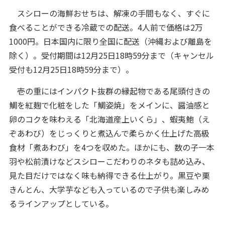
スシローの海鮮おせちは、解凍の手間もなく、すぐに
食べることができる冷蔵での配送。4人前で価格は2万
1000円。日本国内に限り全国に配送（沖縄および離島を
除く）。受付期間は12月25日18時59分まで（キャンセル
受付も12月25日18時59分まで）。
壱の重にはインパクト抜群の縁起物である尾頭付きの
鯛を紅麹で化粧をした「鯛姿焼」をメインに、醤油感と
卵のコクを味わえる「北海道産上いくら」、蝦夷鮑（え
ぞあわび）をじっくりと煮込んで柔らかく仕上げた高級
食材「煮あわび」を4つを収めた。ほかにも、数の子一本
羽や松前漬けなどスシローこだわりのネタも詰め込み、
見た目だけではなく味も納得できる仕上がり。黒豆や栗
きんとん、大学芋なども入っているので子供も楽しみめ
るラインアップとしている。