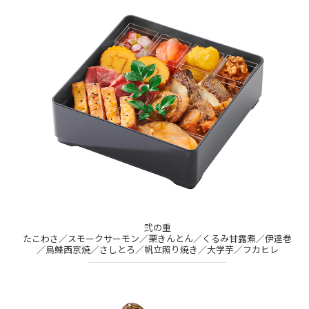
弐の重
たこわさ／スモークサーモン／栗きんとん／くるみ甘露煮／伊達巻
／烏鰈西京焼／さしとろ／帆立照り焼き／大学芋／フカヒレ