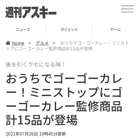
t
o
g
g
l
ガジェット
ゲーム
グルメ
e
n
a
home
>
グルメ
>
おうちでゴーゴーカレー！ミニスト
v
ップにゴーゴーカレー監修商品計15品が登場
i
g
a
後を引くクセになる味！
t
i
おうちでゴーゴーカレ
o
n
ー！ミニストップにゴ
ーゴーカレー監修商品
計15品が登場
2021年07月26日 10時45分更新