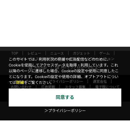
TOP
レビュー
ニュース
ガジェット
ゲーム
グルメ
スタートアップ
ICT
インフォメーション
このサイトでは、利用状況の把握や広告配信などのために、
Cookieを使用してアクセスデータを取得・利用しています。これ
ASCII.jp
MITテクノロジーレビュー
以降のページに遷移した場合、Cookieの設定や使用に同意したこ
とになります。Cookieの設定や使用の詳細、オプトアウトについ
サイトポリシー
プライバシーポリシー
運営会社
ては
詳細
をご覧ください。
お問い合わせ
広告掲載
スタッフ募集
電子版について
©KADOKAWA ASCII Research Laboratories, Inc. 2026
同意する
＞プライバシーポリシー