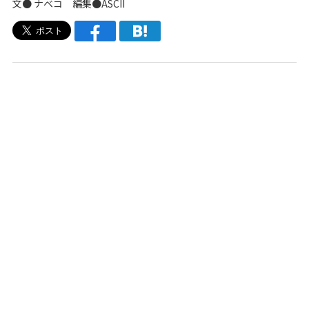
文●
ナベコ
編集●ASCII