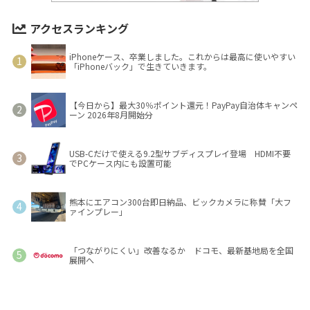
アクセスランキング
iPhoneケース、卒業しました。これからは最高に使いやすい
「iPhoneバック」で生きていきます。
【今日から】最大30％ポイント還元！PayPay自治体キャンペ
ーン 2026年8月開始分
USB-Cだけで使える9.2型サブディスプレイ登場 HDMI不要
でPCケース内にも設置可能
熊本にエアコン300台即日納品、ビックカメラに称賛「大フ
ァインプレー」
「つながりにくい」改善なるか ドコモ、最新基地局を全国
展開へ