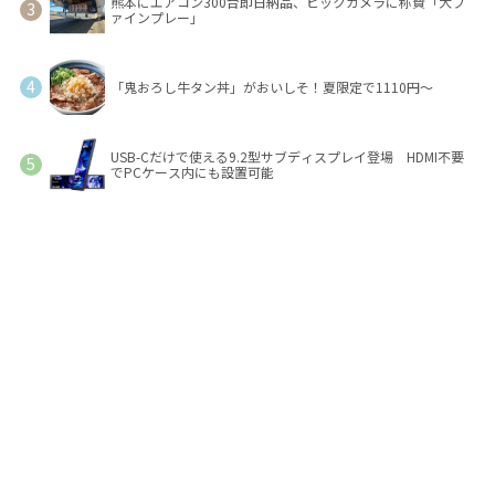
熊本にエアコン300台即日納品、ビックカメラに称賛「大フ
ァインプレー」
「鬼おろし牛タン丼」がおいしそ！夏限定で1110円～
USB-Cだけで使える9.2型サブディスプレイ登場 HDMI不要
でPCケース内にも設置可能