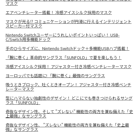
マスク
エアベンチレーター搭載！ 冷感アイスシルク採用のマスク
マスクが光る⁉ コミュニケーションが円滑に行えるインテリジェント
スピーカー付マスク
Nintendo Switchユーザーにうれしいポイントいっぱい！ USB-
C/Switch用多機能ドック
手のひらサイズに、Nintendo Switchドック＋多機能USBハブ搭載！
「腕に巻く」革命的サングラス「SUNFOLD」で夏を楽しもう！
冷感アイスシルク採用！ アジャスター付き冷感ベンチレーターマスク
ヨーロッパでも話題に! 「腕に巻く」最強のサングラス
吸うときブロック、吐くときオープン！ アジャスター付き冷感ベンチ
レーターマスク
型にハマらない独創性のデザイン！ どこにでも巻きつけられるサング
ラス「SUNFOLD」
奇抜なデザイン性、そして ”ズレない” 機能性の両方を兼ね備えた「史
上最強」なサングラス
奇抜なデザイン性、 ”ズレない” 機能性の両方を兼ね備えた「史上最
強」なサングラス