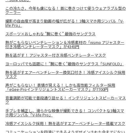
この冷たさ、今年も虜になる！ 首に巻きつけて使うウェアラブル型の
クーラー
撮影の自由度が高まり動画の幅が広がる！ 3軸スマホ用ジンバル「V-
life Pro」
スポーツ×おしゃれな ”腕に巻く” 最強のサングラス
熱がこもらないベンチレーション＆冷感素材の「nismo アジャスター
付き冷感ベンチレーターマスク」が4345円
熱を逃がす！ アジャスター付き冷感ベンチレーターマスク
ヨーロッパでも話題に！ ”腕に巻く”最強のサングラス「SUNFOLD」
熱を逃がすエアーベンチレーター換気口付き！ 冷感アイスシルク採用
マスク
声がこもらない！ 表情が見える！ しかも高性能フィルター採用
「eGee-Proインテリジェントスピーカーマスク」が7700円
音量調節が可能で普段通り話せる！ インテリジェントスピーカーマス
ク
手ブレを補正し、滑らかな映像が撮影できる！ コンパクトな3軸スマ
ホ用ジンバル「V-life Pro」
冷感アイスシルク採用！ 熱を逃がすエアーベンチレーター搭載マスク
コミュニケーションを円滑にできるようデザインされた今までにない