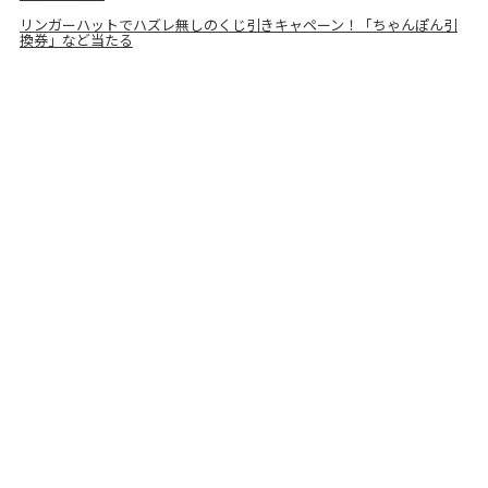
リンガーハットでハズレ無しのくじ引きキャペーン！「ちゃんぽん引
換券」など当たる