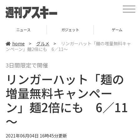
t
o
g
g
l
ニュース
ガジェット
ゲーム
e
n
a
home
>
グルメ
>
リンガーハット「麺の増量無料キャ
v
ンペーン」麺2倍にも 6／11～
i
g
a
3日間限定で開催
t
i
リンガーハット「麺の
o
n
増量無料キャンペー
ン」麺2倍にも 6／11
～
2021年06月04日 16時45分更新