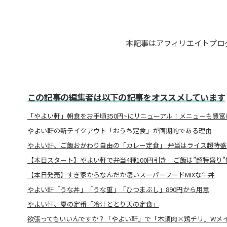
本記事はアフィリエイトプロ
この記事の編集者は以下の記事をオススメしています
「やよい軒」朝食をお手頃350円~にリニューアル！メニューも豊富
やよい軒の新テイクアウト「おうち定食」が画期的である理由
やよい軒、ご飯おかわり自由の「カレー定食」 弁当はライス超特盛
【本日スタート】やよい軒で弁当4種100円引き ご飯は”超特盛り"
【本日発売】すき家からなんだか凄いスーパーフードMIXな牛丼
やよい軒「うな丼」「うな重」「ひつまぶし」890円から用意
やよい軒、夏の定番「冷汁ととり天の定食」
欲張ってもいいんですか？「やよい軒」で「木須肉×鶏チリ」Wメ