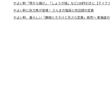
やよい軒「特から揚げ」「しょうが焼」など100円引きに【テイク
やよい軒に秋刀魚が登場！ さんまの塩焼と肉豆腐の定食
やよい軒、春らしい「静岡とろろ汁と天ぷら定食」発売へ 東海道の