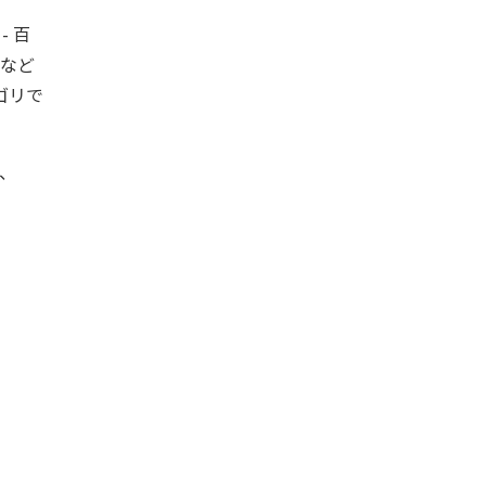
- 百
l』など
ゴリで
ン、