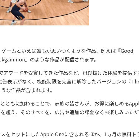
ゲームといえば誰もが思いつくような作品、例えば『Good
earn』『Backgammon』のような作品が配信されます。
toreでアワードを受賞してきた作品など、飛び抜けた体験を提供す
は、広告表示がなく、機能制限を完全に解除したバージョンの『Thre
sic+』のような作品が含まれます。
ズとともに加わることで、家族の皆さんが、お得に楽しめるAppl
80本を超え、そのすべてを、広告や追加の課金なくお楽しみいた
サービスをセットにしたApple Oneに含まれるほか、1ヵ月の無料