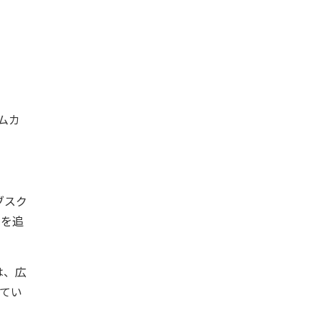
ームカ
ブスク
品を追
は、広
れてい