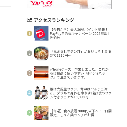
アクセスランキング
【今日から】最大30％ポイント還元！
PayPay自治体キャンペーン 2026年8月
開始分
「鬼おろし牛タン丼」がおいしそ！夏限
定で1110円～
iPhoneケース、卒業しました。これか
らは最高に使いやすい「iPhoneバッ
ク」で生きていきます。
腰は大風量ファン、背中はペルチェ冷
却。ダブルで身体を冷やす1着2役のファ
ン付きウェアが10,980円
【今週】食べ放題2000円以下へ！ 7日間
限定、しゃぶ葉ランチがお得