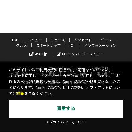
TOP
レビュー
ニュース
ガジェット
ゲーム
グルメ
スタートアップ
ICT
インフォメーション
ASCII.jp
MITテクノロジーレビュー
サイトポリシー
プライバシーポリシー
運営会社
このサイトでは、利用状況の把握や広告配信などのために、
お問い合わせ
広告掲載
スタッフ募集
電子版について
Cookieを使用してアクセスデータを取得・利用しています。これ
以降のページに遷移した場合、Cookieの設定や使用に同意したこ
©KADOKAWA ASCII Research Laboratories, Inc. 2026
とになります。Cookieの設定や使用の詳細、オプトアウトについ
ては
詳細
をご覧ください。
同意する
＞プライバシーポリシー