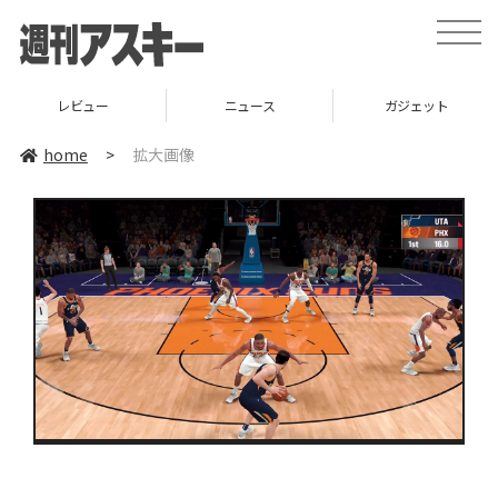
toggle
naviga
レビュー
ニュース
ガジェット
home
>
拡大画像