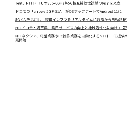
Telit、NTTドコモのSub-6GHz帯5G相互接続性試験の完了を発表
ドコモの「arrows 5G F-51A」がOSアップデートでAndroid 11に
5GとAIを活用し、鉄道インフラをリアルタイムに遠隔から自動監
NTTドコモと埼玉県、県民サービスの向上と地域活性化に向けて協
NTTネクシア、電話業務やPC操作業務を自動化するNTTドコモ提供
売開始