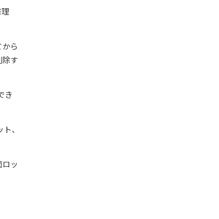
修理
てから
削除す
でき
ット、
面ロッ