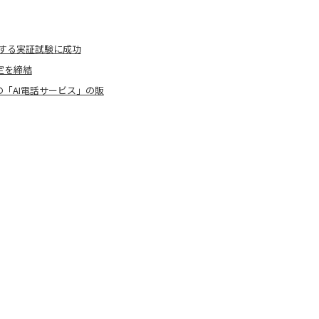
視する実証試験に成功
定を締結
の「AI電話サービス」の販