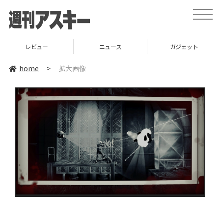
toggle
naviga
レビュー
ニュース
ガジェット
home
>
拡大画像