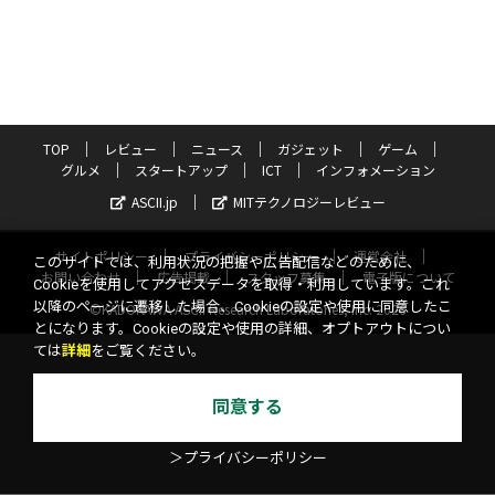
TOP
レビュー
ニュース
ガジェット
ゲーム
グルメ
スタートアップ
ICT
インフォメーション
ASCII.jp
MITテクノロジーレビュー
サイトポリシー
プライバシーポリシー
運営会社
このサイトでは、利用状況の把握や広告配信などのために、
お問い合わせ
広告掲載
スタッフ募集
電子版について
Cookieを使用してアクセスデータを取得・利用しています。これ
以降のページに遷移した場合、Cookieの設定や使用に同意したこ
©KADOKAWA ASCII Research Laboratories, Inc. 2026
とになります。Cookieの設定や使用の詳細、オプトアウトについ
ては
詳細
をご覧ください。
同意する
＞プライバシーポリシー