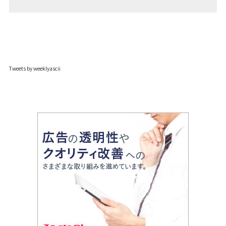
Tweets by weeklyascii