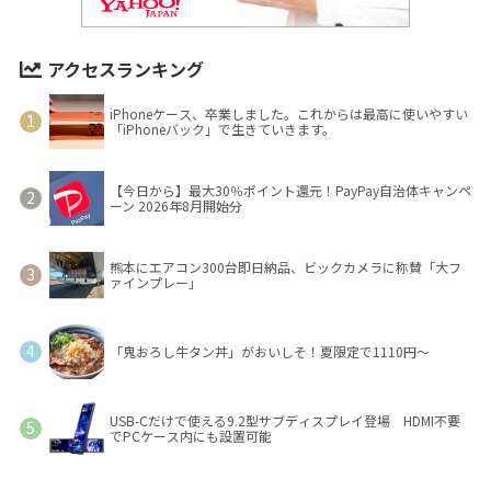
アクセスランキング
iPhoneケース、卒業しました。これからは最高に使いやすい
「iPhoneバック」で生きていきます。
【今日から】最大30％ポイント還元！PayPay自治体キャンペ
ーン 2026年8月開始分
熊本にエアコン300台即日納品、ビックカメラに称賛「大フ
ァインプレー」
「鬼おろし牛タン丼」がおいしそ！夏限定で1110円～
USB-Cだけで使える9.2型サブディスプレイ登場 HDMI不要
でPCケース内にも設置可能