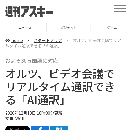
t
o
g
g
l
ニュース
ガジェット
ゲーム
e
n
a
home
>
スタートアップ
>
オルツ、ビデオ会議でリア
v
ルタイム通訳できる「AI通訳」
i
g
a
およそ30ヵ国語に対応
t
i
オルツ、ビデオ会議で
o
n
リアルタイム通訳でき
る「AI通訳」
2020年12月18日 18時30分更新
文● ASCII