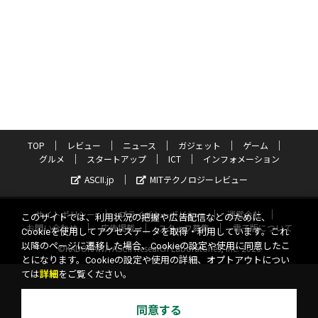
TOP
レビュー
ニュース
ガジェット
ゲーム
グルメ
スタートアップ
ICT
インフォメーション
ASCII.jp
MITテクノロジーレビュー
サイトポリシー
プライバシーポリシー
運営会社
このサイトでは、利用状況の把握や広告配信などのために、
お問い合わせ
広告掲載
スタッフ募集
電子版について
Cookieを使用してアクセスデータを取得・利用しています。これ
以降のページに遷移した場合、Cookieの設定や使用に同意したこ
©KADOKAWA ASCII Research Laboratories, Inc. 2026
とになります。Cookieの設定や使用の詳細、オプトアウトについ
ては
詳細
をご覧ください。
同意する