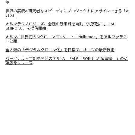
始
世界の高度AI研究者をスピーディにプロジェクトにアサインできる「AI
Lab」
オルツテクノロジーズ、会議の議事録を自動で文字起こし「AI
GIJIROKU」を提供開始
オルツ、世界初のAIクローンアンケート「Nulltitude」をアルファテス
ト公開
全人類の「デジタルクローン化」を目指す、オルツの最新技術
パーソナル人工知能開発のオルツ、「AI GIJIROKU（AI議事録）」の英
語版をリリース