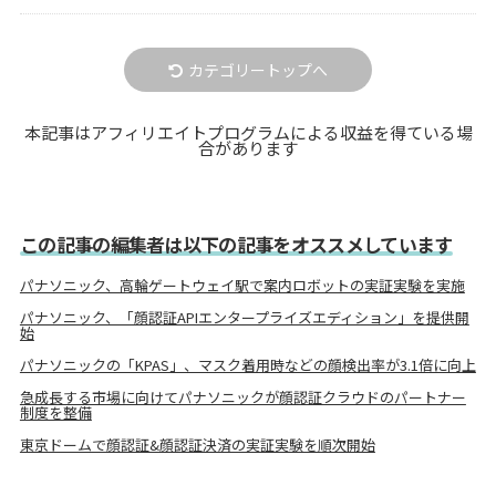
カテゴリートップへ
本記事はアフィリエイトプログラムによる収益を得ている場
合があります
この記事の編集者は以下の記事をオススメしています
パナソニック、高輪ゲートウェイ駅で案内ロボットの実証実験を実施
パナソニック、「顔認証APIエンタープライズエディション」を提供開
始
パナソニックの「KPAS」、マスク着用時などの顔検出率が3.1倍に向上
急成長する市場に向けてパナソニックが顔認証クラウドのパートナー
制度を整備
東京ドームで顔認証&顔認証決済の実証実験を順次開始