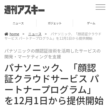
t
o
g
g
l
ニュース
ガジェット
ゲーム
e
n
a
home
>
ニュース
>
パナソニック、「顔認証クラウド
v
サービス パートナープログラム」を12月1日から提供開始
i
g
a
パナソニックの顔認証技術を活用したサービスの
t
i
開発・マーケティングを支援
o
n
パナソニック、「顔認
証クラウドサービス パ
ートナープログラム」
を12月1日から提供開始