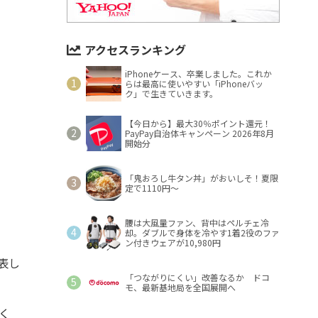
アクセスランキング
iPhoneケース、卒業しました。これか
らは最高に使いやすい「iPhoneバッ
ク」で生きていきます。
【今日から】最大30％ポイント還元！
PayPay自治体キャンペーン 2026年8月
開始分
「鬼おろし牛タン丼」がおいしそ！夏限
定で1110円～
腰は大風量ファン、背中はペルチェ冷
却。ダブルで身体を冷やす1着2役のファ
ン付きウェアが10,980円
表し
「つながりにくい」改善なるか ドコ
モ、最新基地局を全国展開へ
く