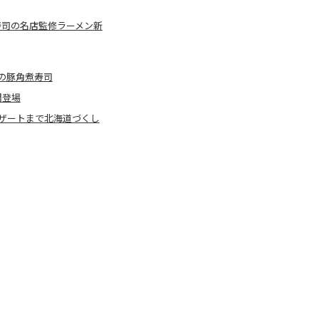
寿司の名店監修ラーメン新
の豚角煮寿司
間登場
ザートまで北海道づくし