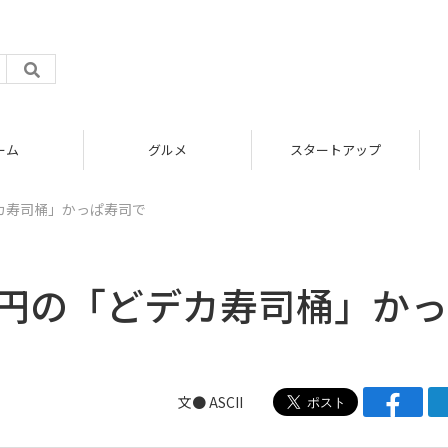
グルメ
スタートアップ
どデカ寿司桶」かっぱ寿司で
 1万円の「どデカ寿司桶」か
文● ASCII