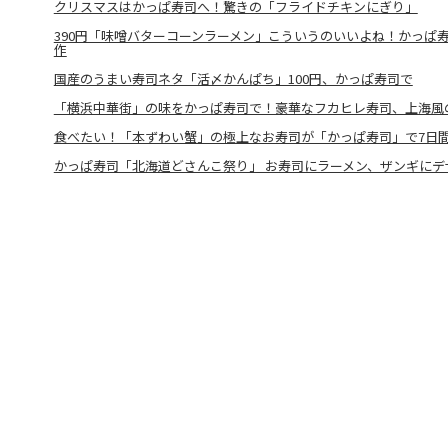
クリスマスはかっぱ寿司へ！驚きの「フライドチキンにぎり」
390円「味噌バターコーンラーメン」こういうのいいよね！かっぱ
作
国産のうまい寿司ネタ「活〆かんぱち」100円、かっぱ寿司で
「横浜中華街」の味をかっぱ寿司で！豪華なフカヒレ寿司、上海風
食べたい！「本ずわい蟹」の極上なお寿司が「かっぱ寿司」で7日
かっぱ寿司「北海道どさんこ祭り」 お寿司にラーメン、ザンギにデ