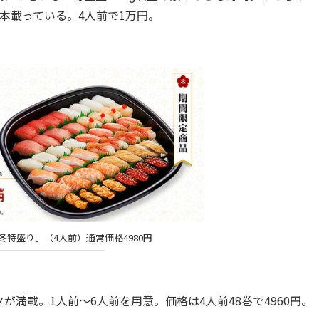
本載っている。4人前で1万円。
特盛り」（4人前）通常価格4980円
載。1人前～6人前を用意。価格は4人前48巻で4960円。