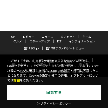
TOP
レビュー
ニュース
ガジェット
ゲーム
グルメ
スタートアップ
ICT
インフォメーション
ASCII.jp
MITテクノロジーレビュー
サイトポリシー
プライバシーポリシー
運営会社
このサイトでは、利用状況の把握や広告配信などのために、
お問い合わせ
広告掲載
スタッフ募集
電子版について
Cookieを使用してアクセスデータを取得・利用しています。これ
以降のページに遷移した場合、Cookieの設定や使用に同意したこ
©KADOKAWA ASCII Research Laboratories, Inc. 2026
とになります。Cookieの設定や使用の詳細、オプトアウトについ
ては
詳細
をご覧ください。
同意する
＞プライバシーポリシー