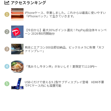
アクセスランキング
iPhoneケース、卒業しました。これからは最高に使いやすい
「iPhoneバック」で生きていきます。
【今日から】最大30％ポイント還元！PayPay自治体キャンペ
ーン 2026年8月開始分
熊本にエアコン300台即日納品、ビックカメラに称賛「大フ
ァインプレー」
「鬼おろし牛タン丼」がおいしそ！夏限定で1110円～
USB-Cだけで使える9.2型サブディスプレイ登場 HDMI不要
でPCケース内にも設置可能