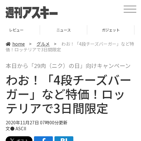
t
o
g
g
l
ニュース
ガジェット
ゲーム
e
n
a
home
>
グルメ
>
わお！「4段チーズバーガー」など特
v
価！ロッテリアで3日間限定
i
g
a
本日から「29肉（ニク）の日」向けキャンペーン
t
i
わお！「4段チーズバー
o
n
ガー」など特価！ロッ
テリアで3日間限定
2020年11月27日 07時00分更新
文● ASCII