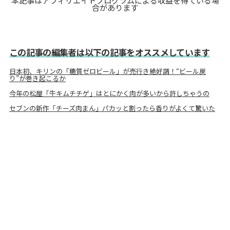
本記事はアフィリエイトプログラムによる収益を得ている場
合があります
この記事の編集者は以下の記事をオススメしています
日本初、キリンの「糖質ゼロビール」が売行き絶好調！“ビール戻
り”が巻き起こるか
今年の松屋「牛キムチチゲ」はとにかく肉が多いから許しちゃうの
セブンの新作「チーズ肉まん」パカッと割ったら香りがよくて驚いた