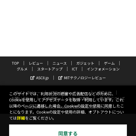
TOP
レビュー
ニュース
ガジェット
ゲーム
グルメ
スタートアップ
ICT
インフォメーション
ASCII.jp
MITテクノロジーレビュー
サイトポリシー
プライバシーポリシー
運営会社
このサイトでは、利用状況の把握や広告配信などのために、
お問い合わせ
広告掲載
スタッフ募集
電子版について
Cookieを使用してアクセスデータを取得・利用しています。これ
以降のページに遷移した場合、Cookieの設定や使用に同意したこ
©KADOKAWA ASCII Research Laboratories, Inc. 2026
とになります。Cookieの設定や使用の詳細、オプトアウトについ
ては
詳細
をご覧ください。
同意する