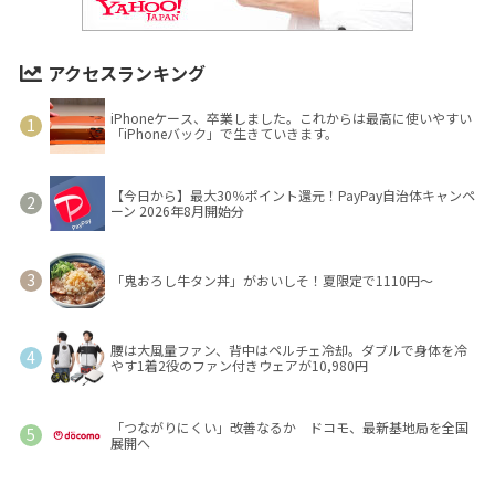
アクセスランキング
iPhoneケース、卒業しました。これからは最高に使いやすい
「iPhoneバック」で生きていきます。
【今日から】最大30％ポイント還元！PayPay自治体キャンペ
ーン 2026年8月開始分
「鬼おろし牛タン丼」がおいしそ！夏限定で1110円～
腰は大風量ファン、背中はペルチェ冷却。ダブルで身体を冷
やす1着2役のファン付きウェアが10,980円
「つながりにくい」改善なるか ドコモ、最新基地局を全国
展開へ