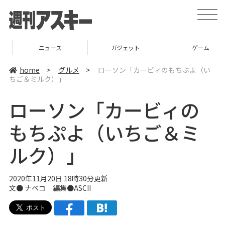
t
o
g
g
l
ニュース
ガジェット
ゲーム
e
n
a
home
>
グルメ
>
ローソン「カービィのもちぷよ（い
v
ちご＆ミルク）」
i
g
a
ローソン「カービィの
t
i
o
もちぷよ（いちご＆ミ
n
ルク）」
2020年11月20日 18時30分更新
文●
ナベコ
編集●ASCII