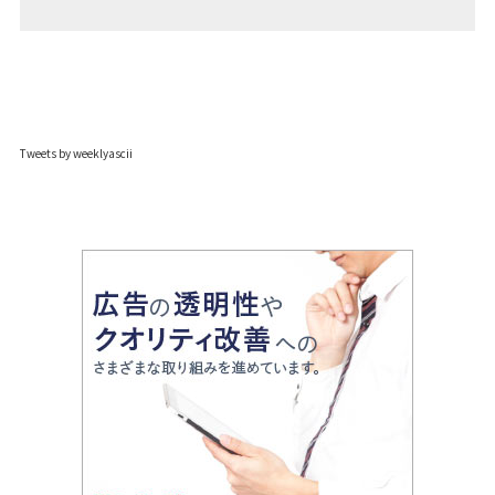
Tweets by weeklyascii