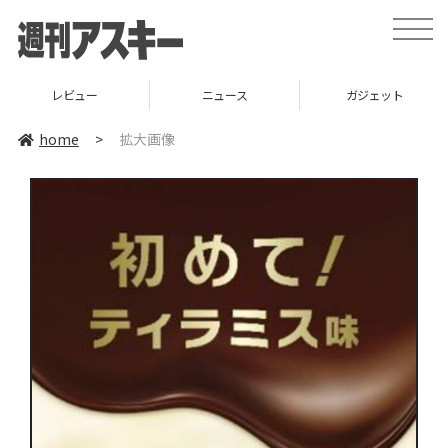
toggle
naviga
レビュー
ニュース
ガジェット
home
>
拡大画像