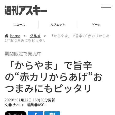
t
o
g
g
l
ニュース
ガジェット
ゲーム
e
n
a
home
>
グルメ
>
「からやま」で旨辛の“赤カリからあ
v
げ”おつまみにもピッタリ
i
g
a
期間限定で発売中
t
i
「からやま」で旨辛
o
n
の“赤カリからあげ”お
つまみにもピッタリ
2020年07月22日 16時30分更新
文●
ナベコ
編集●ASCII