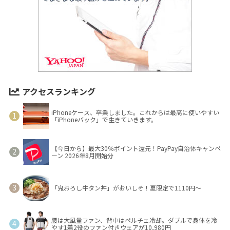
アクセスランキング
iPhoneケース、卒業しました。これからは最高に使いやすい
「iPhoneバック」で生きていきます。
【今日から】最大30％ポイント還元！PayPay自治体キャンペ
ーン 2026年8月開始分
「鬼おろし牛タン丼」がおいしそ！夏限定で1110円～
腰は大風量ファン、背中はペルチェ冷却。ダブルで身体を冷
やす1着2役のファン付きウェアが10,980円