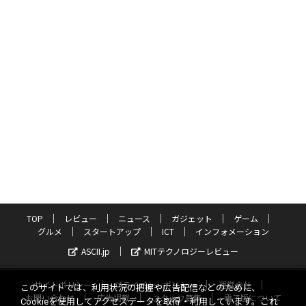
TOP
レビュー
ニュース
ガジェット
ゲーム
グルメ
スタートアップ
ICT
インフォメーション
ASCII.jp
MITテクノロジーレビュー
サイトポリシー
プライバシーポリシー
運営会社
このサイトでは、利用状況の把握や広告配信などのために、
お問い合わせ
広告掲載
スタッフ募集
電子版について
Cookieを使用してアクセスデータを取得・利用しています。これ