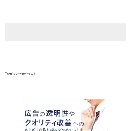
Tweets by weeklyascii