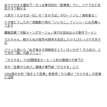
本マグロを大量投下！かっぱ寿司初の「創業祭」ウニ、イクラなど本
気ネタで魅せる
人気の「えびそば一幻」の「まぜそば」がローソンに！海老香る！
ナポ様どうしたの？炭酸割り用の「いいちこ」ファンシーにお花舞っ
てます
麵屋武蔵「冷製メーンポタージュ」技巧を詰め込んだ創作ラーメン
マルちゃん、緑のたぬき発売40周年を記念した小えびたっぷりの天そ
ば
パリッと焼いた「ねぎ塩ゆず胡椒焼きとり」はいかが？ からあげ、と
り弁の「縁」の新メニュー
「からやま」で3日間限定セール！人気の唐揚げが値下げ
冬の「生姜からあげ」唐揚げ専門店「からやま」にて
220g超の大判「焼きとり定食」新発売！から揚げ「からやま」の定食
に注目