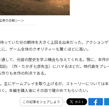
圧巻の合戦シーン
長いこと待っていた分の期待を大きく上回る出来だった。アクション
えに、ゲーム全体のクオリティーも驚くほどに高い。
通して、元寇の歴史を学ぶ機会も与えてくれる。現に、本作
戦記」（作・たかぎ七彦先生）にハマるほどだ。時代劇をプレ
る作りも本作の利点である。
介していく。主にゲームプレイを取り上げるが、ストーリーについては
おく。本編を購入後にその目で確かめてもらいたい。
この記事をシェアしよう