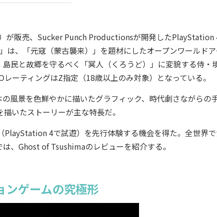
ker Punch Productionsが開発したPlayStation
・ツシマ）」は、「元寇（蒙古襲来）」を題材にしたオープンワールド
、島民と故郷を守るべく「冥人（くろうど）」に変貌する侍・
ROレーティングはZ指定（18歳以上のみ対象）となっている。
の風景を色鮮やかに描いたグラフィック、時代劇さながらの
を描いたストーリーが主な特長だ。
ma（PlayStation 4で試遊）を先行体験する機会を得た。全世界
ost of Tsushimaのレビューを紹介する。
ョンゲームの究極形