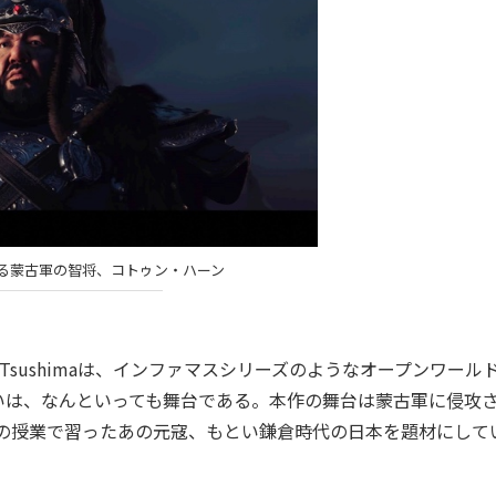
る蒙古軍の智将、コトゥン・ハーン
ost of Tsushimaは、インファマスシリーズのようなオープンワー
いは、なんといっても舞台である。本作の舞台は蒙古軍に侵攻
史の授業で習ったあの元寇、もとい鎌倉時代の日本を題材にして