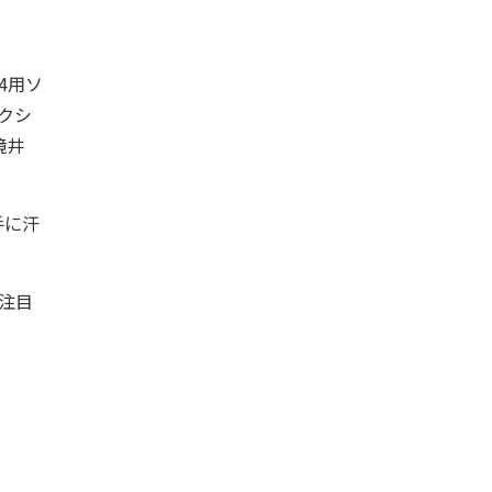
 4用ソ
アクシ
境井
手に汗
で注目