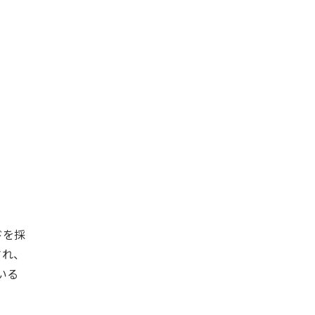
ルドを採
され、
いる