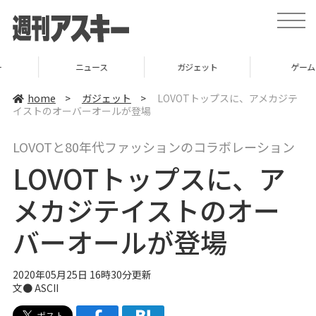
t
o
g
g
l
ニュース
ガジェット
ゲーム
e
n
a
home
>
ガジェット
>
LOVOTトップスに、アメカジテ
v
イストのオーバーオールが登場
i
g
a
LOVOTと80年代ファッションのコラボレーション
t
i
LOVOTトップスに、ア
o
n
メカジテイストのオー
バーオールが登場
2020年05月25日 16時30分更新
文● ASCII