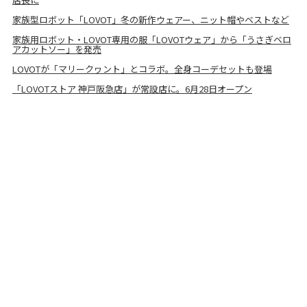
家族型ロボット「LOVOT」冬の新作ウェアー、ニット帽やベストなど
家族用ロボット・LOVOT専用の服「LOVOTウェア」から「うさぎベロ
アカットソー」を発売
LOVOTが「マリークヮント」とコラボ。全身コーデセットも登場
「LOVOTストア 神戸阪急店」が常設店に。6月28日オープン