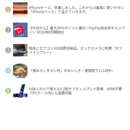
iPhoneケース、卒業しました。これからは最高に使いやすい
「iPhoneバック」で生きていきます。
【今日から】最大30％ポイント還元！PayPay自治体キャンペ
ーン 2026年8月開始分
熊本にエアコン300台即日納品、ビックカメラに称賛「大フ
ァインプレー」
「鬼おろし牛タン丼」がおいしそ！夏限定で1110円～
USB-Cだけで使える9.2型サブディスプレイ登場 HDMI不要
でPCケース内にも設置可能