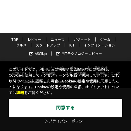
TOP
レビュー
ニュース
ガジェット
ゲーム
グルメ
スタートアップ
ICT
インフォメーション
ASCII.jp
MITテクノロジーレビュー
サイトポリシー
プライバシーポリシー
運営会社
このサイトでは、利用状況の把握や広告配信などのために、
お問い合わせ
広告掲載
スタッフ募集
電子版について
Cookieを使用してアクセスデータを取得・利用しています。これ
以降のページに遷移した場合、Cookieの設定や使用に同意したこ
©KADOKAWA ASCII Research Laboratories, Inc. 2026
とになります。Cookieの設定や使用の詳細、オプトアウトについ
ては
詳細
をご覧ください。
同意する
＞プライバシーポリシー