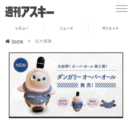
toggle
naviga
レビュー
ニュース
ガジェット
home
>
拡大画像