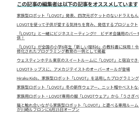
この記事の編集者は以下の記事をオススメしています
家族型ロボット「LOVOT」発表、四次元ポケットのないドラえも
LOVOTを使って子供が愛する気持ちを育み、発信するプロジェクト
『LOVOT』と一緒にビジネスミーティング!? ビデオ会議用のバ
供！
『LOVOT』が全国の小学6年生「新しい理科6」の教科書に採用！
修化されたプログラミング教育の一例として掲載
ウェスティンホテル東京のスイートルームに「LOVOT」と宿泊で
LOVOTトップスに、アメカジテイストのオーバーオールが登場
Hiraku Kids、家族型ロボット「LOVOT」を活用したプログラミ
家族型ロボット「LOVOT」冬の新作ウェアー、ニット帽やベストな
家族用ロボット・LOVOT専用の服「LOVOTウェア」から「うさぎ
猫と触れ合いながら家族型ロボット「LOVOT」と遊べる専用ルーム「Cat P
が川崎ルフロンに6月15日オープン