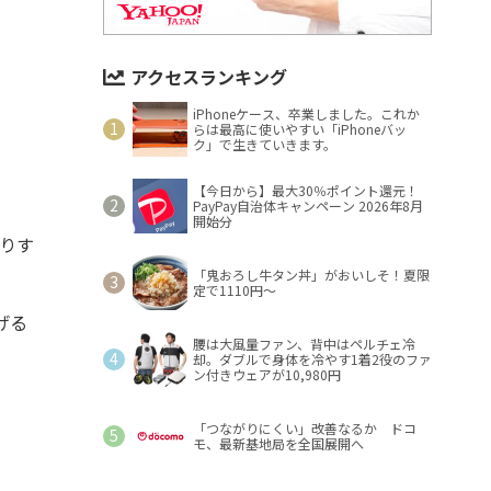
アクセスランキング
iPhoneケース、卒業しました。これか
らは最高に使いやすい「iPhoneバッ
ク」で生きていきます。
【今日から】最大30％ポイント還元！
PayPay自治体キャンペーン 2026年8月
開始分
たりす
「鬼おろし牛タン丼」がおいしそ！夏限
定で1110円～
げる
腰は大風量ファン、背中はペルチェ冷
却。ダブルで身体を冷やす1着2役のファ
ン付きウェアが10,980円
、
「つながりにくい」改善なるか ドコ
モ、最新基地局を全国展開へ