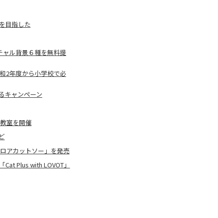
んを目指した
ーチャル背景６種を無料提
令和2年度から小学校で必
きるキャンペーン
ング教室を開催
ど
ベロアカットソー」を発売
lus with LOVOT」