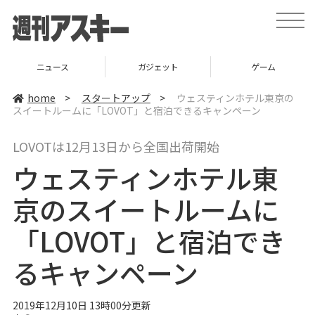
t
o
g
g
l
ニュース
ガジェット
ゲーム
e
n
a
home
>
スタートアップ
>
ウェスティンホテル東京の
v
スイートルームに「LOVOT」と宿泊できるキャンペーン
i
g
a
LOVOTは12月13日から全国出荷開始
t
i
ウェスティンホテル東
o
n
京のスイートルームに
「LOVOT」と宿泊でき
るキャンペーン
2019年12月10日 13時00分更新