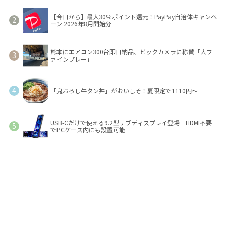
【今日から】最大30％ポイント還元！PayPay自治体キャンペ
ーン 2026年8月開始分
熊本にエアコン300台即日納品、ビックカメラに称賛「大フ
ァインプレー」
「鬼おろし牛タン丼」がおいしそ！夏限定で1110円～
USB-Cだけで使える9.2型サブディスプレイ登場 HDMI不要
でPCケース内にも設置可能