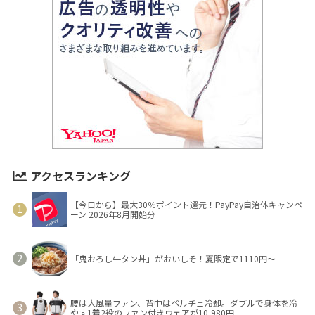
アクセスランキング
【今日から】最大30％ポイント還元！PayPay自治体キャンペ
ーン 2026年8月開始分
「鬼おろし牛タン丼」がおいしそ！夏限定で1110円～
腰は大風量ファン、背中はペルチェ冷却。ダブルで身体を冷
やす1着2役のファン付きウェアが10,980円