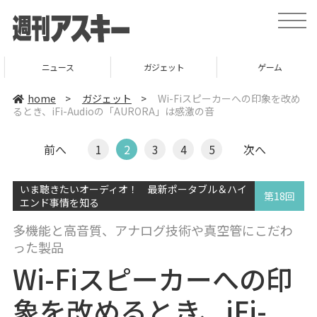
t
o
g
g
l
ニュース
ガジェット
ゲーム
e
n
a
home
>
ガジェット
>
Wi-Fiスピーカーへの印象を改め
v
るとき、iFi-Audioの「AURORA」は感激の音
i
g
a
t
前へ
1
2
3
4
5
次へ
i
o
n
いま聴きたいオーディオ！ 最新ポータブル＆ハイ
第18回
エンド事情を知る
多機能と高音質、アナログ技術や真空管にこだわ
った製品
Wi-Fiスピーカーへの印
象を改めるとき、iFi-