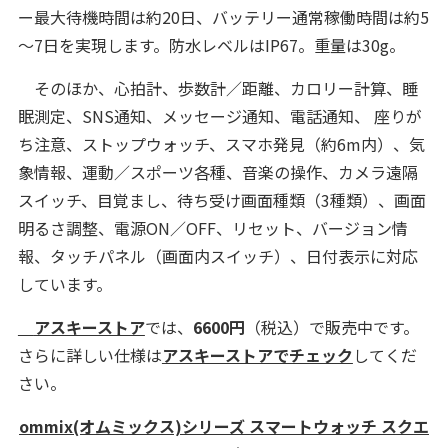
ー最大待機時間は約20日、バッテリー通常稼働時間は約5
～7日を実現します。防水レベルはIP67。重量は30g。
そのほか、心拍計、歩数計／距離、カロリー計算、睡
眠測定、SNS通知、メッセージ通知、電話通知、 座りが
ち注意、ストップウォッチ、スマホ発見（約6m内）、気
象情報、運動／スポーツ各種、音楽の操作、カメラ遠隔
スイッチ、目覚まし、待ち受け画面種類（3種類）、画面
明るさ調整、電源ON／OFF、リセット、バージョン情
報、タッチパネル（画面内スイッチ）、日付表示に対応
しています。
アスキーストア
では、
6600円
（税込）で販売中です。
さらに詳しい仕様は
アスキーストアでチェック
してくだ
さい。
ommix(オムミックス)シリーズ スマートウォッチ スクエ