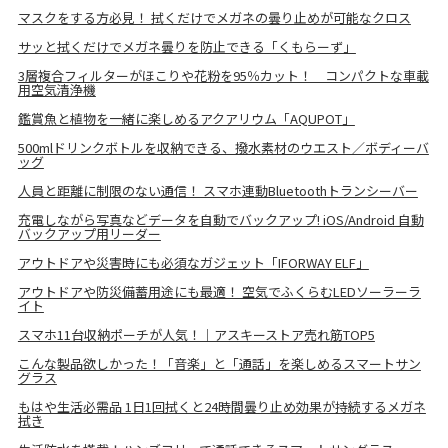
マスクをする方必見！ 拭くだけでメガネの曇り止めが可能なクロス
サッと拭くだけでメガネ曇りを防止できる「くもらーず」
3層複合フィルターがほこりや花粉を95％カット！ コンパクトな車載
用空気清浄機
鑑賞魚と植物を一緒に楽しめるアクアリウム「AQUPOT」
500mlドリンクボトルを収納できる、撥水素材のウエスト／ボディーバ
ッグ
人員と距離に制限のない通信！ スマホ連動Bluetoothトランシーバー
充電しながら写真などデータを自動でバックアップ! iOS/Android 自動
バックアップ用リーダー
アウトドアや災害時にも必須なガジェット「IFORWAY ELF」
アウトドアや防災備蓄用途にも最適！ 空気でふくらむLEDソーラーラ
イト
スマホ11台収納ポーチが人気！｜アスキーストア売れ筋TOP5
こんな製品欲しかった！「音楽」と「通話」を楽しめるスマートサン
グラス
もはや生活必需品 1日1回拭くと24時間曇り止め効果が持続するメガネ
拭き