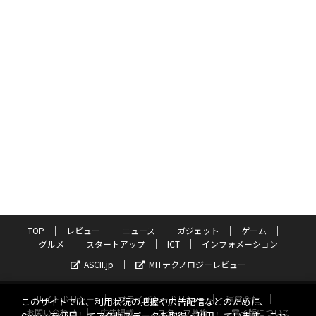
TOP
レビュー
ニュース
ガジェット
ゲーム
グルメ
スタートアップ
ICT
インフォメーション
ASCII.jp
MITテクノロジーレビュー
サイトポリシー
プライバシーポリシー
運営会社
このサイトでは、利用状況の把握や広告配信などのために、
お問い合わせ
広告掲載
スタッフ募集
電子版について