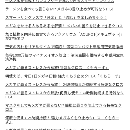
生活防水を搭載！ハンズフリーで通話できるスマートサングラス
ラーメンを食べても曇らない!? メガネの曇り止めが可能なクロス
スマートサングラスで「音楽」と「通話」を楽しめちゃう！
メガネをかける人あるあるを解消！ メガネの曇りを防止できるクロス
魚と植物を同時に観賞できるアクアリウム「AQUPOT(アキュポット)」
が27％オフ
空気の汚れをリアルタイムで確認！ 薄型コンパクト車載用空気清浄機
毎秒1000万個のマイナスイオン放出！ 清潔空間を維持する車載用空気
清浄機
メガネが曇るストレスから解放! 特殊なクロス「くもらーず」
朝使えば、今日1日メガネ日和! 強力くもり止めクロス「くもらーず」
メガネが曇るストレスから解放！ 24時間効果が持続する特殊なクロス
メガネが曇るストレスから解放! 何度も使えて24時間持続する特殊なク
ロス
マスクをしてもメガネが曇らない!? 簡単に曇りを防止できる特殊なク
ロス
何度も使えて24時間持続！ 強力メガネくもり止めクロス「くもらー
ず」