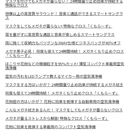
マスクを付けてもメガネが曇らない！ 24時間曇り止め効果が持続する
特殊なクロス
想像以上の高音質サラウンド！ 音楽と通話ができるスマートサングラ
ス
マスクをしてもメガネが曇らない! 特殊なクロス「くもらーず」
耳を塞がずに高音質な通話と音楽が楽しめるスマートサングラス
雨に強くて収納力もバツグンな3WAY仕様ビジネスバッグが40％オフ
メガネ男子必見！ 何度も使えて24時間持続！ メガネくもり止めクロス
「くもらーず」
ほこりや花粉などの微細粒子を95%カット! 薄型コンパクト車載用空気
清浄機
空気の汚れをLEDランプで教えるマイカー用の空気清浄機
マスクをする方はいかが？ 24時間曇り止め効果が持続するメガネ拭き
何度も使えて24時間持続！ メガネくもり止めクロス「くもらーず」
花粉症の方はいかが？ 花粉に効果を発揮する自動車用の空気清浄機
こんなメガネ拭きあるんだ！ マスクをしてもメガネが曇らないクロス
メガネが曇るストレスから解放! 特殊なクロス「くもらーず」
花粉に効果を発揮する車載用のコンパクト空気清浄機