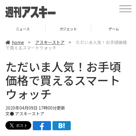
t
o
g
g
l
ニュース
ガジェット
ゲーム
e
n
a
home
>
アスキーストア
>
ただいま人気！お手頃価格
v
で買えるスマートウォッチ
i
g
a
ただいま人気！お手頃
t
i
o
価格で買えるスマート
n
ウォッチ
2020年04月09日 17時00分更新
文●
アスキーストア