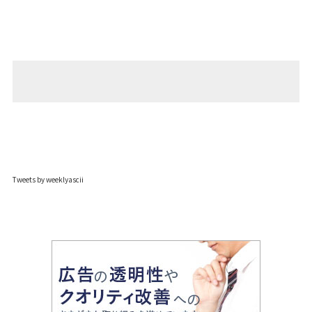
Tweets by weeklyascii