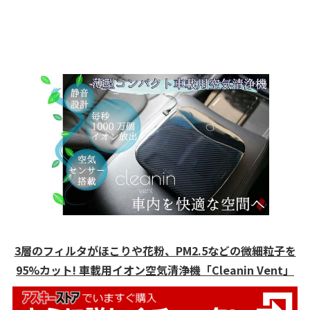
3層のフィルタがほこりや花粉、PM2.5などの微細粒子を
95%カット! 車載用イオン空気清浄機「Cleanin Vent」