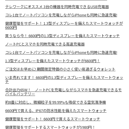
テレワークにオススメ 3台の機器を同時充電できるUSB充電器
コレ1台でノートパソコンを充電しながらiPhoneも同時に急速充電!
健康管理をサポート！ 1.3型ディスプレーを備えたスマートウォッチが
6600円
買うなら今！ 6600円の1.3型ディスプレーを備えたスマートウォッチ
ノートPCとスマホを同時充電できる高速充電器
コレ1台でノートパソコンを充電しながらiPhoneも同時に急速充電!
1.3型ディスプレーを備えたスマートウォッチが6600円！
ご注文はお早めに! 期間限定特価の小さく使い易過ぎるウォレット
いま売れてます！ 6600円の1.3型ディスプレーを備えたスマートウォッ
チ
合計出力65W！ ノートPCを充電しながらスマホを急速充電できるモ
バイルバッテリー
約8畳に対応し、微細粒子を99.99%も吸収できる空気清浄機
6600円で買える、IP67の防水性能を備えたスマートウォッチ
健康管理をサポート！ 6600円で買えるスマートウォッチ
健康管理をサポートするスマートウォッチが5980円！