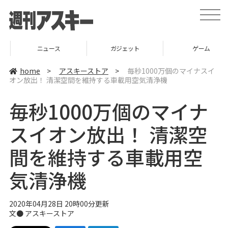
t
o
g
g
l
ニュース
ガジェット
ゲーム
e
n
a
home
>
アスキーストア
>
毎秒1000万個のマイナスイ
v
オン放出！ 清潔空間を維持する車載用空気清浄機
i
g
a
毎秒1000万個のマイナ
t
i
o
スイオン放出！ 清潔空
n
間を維持する車載用空
気清浄機
2020年04月28日 20時00分更新
文●
アスキーストア