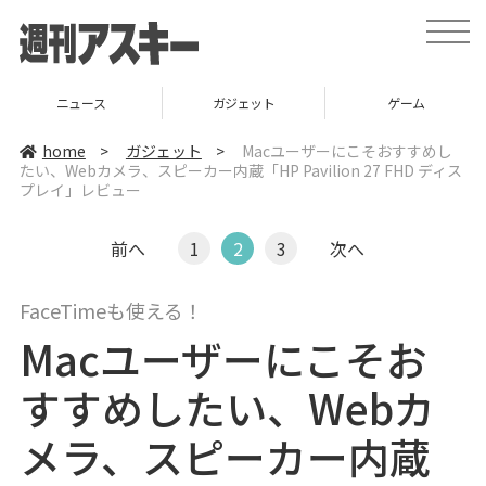
t
o
g
g
l
ニュース
ガジェット
ゲーム
e
n
a
home
>
ガジェット
>
Macユーザーにこそおすすめし
v
たい、Webカメラ、スピーカー内蔵「HP Pavilion 27 FHD ディス
i
プレイ」レビュー
g
a
t
i
前へ
1
2
3
次へ
o
n
FaceTimeも使える！
Macユーザーにこそお
すすめしたい、Webカ
メラ、スピーカー内蔵