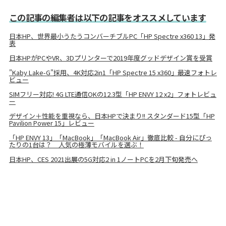
この記事の編集者は以下の記事をオススメしています
日本HP、世界最小うたうコンバーチブルPC「HP Spectre x360 13」発
表
日本HPがPCやVR、3Dプリンターで2019年度グッドデザイン賞を受賞
"Kaby Lake-G"採用、4K対応2in1「HP Spectre 15 x360」最速フォトレ
ビュー
SIMフリー対応! 4G LTE通信OKの12.3型「HP ENVY 12 x2」フォトレビュ
ー
デザイン＋性能を重視なら、日本HPで決まり!! スタンダード15型「HP
Pavilion Power 15」レビュー
「HP ENVY 13」「MacBook」「MacBook Air」徹底比較 - 自分にぴっ
たりの1台は？ 人気の極薄モバイルを選ぶ！
日本HP、CES 2021出展の5G対応2 in 1ノートPCを2月下旬発売へ