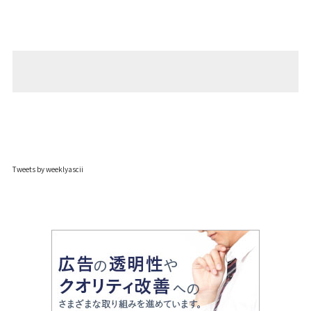
Tweets by weeklyascii