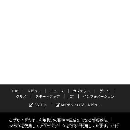
TOP
レビュー
ニュース
ガジェット
ゲーム
グルメ
スタートアップ
ICT
インフォメーション
ASCII.jp
MITテクノロジーレビュー
サイトポリシー
プライバシーポリシー
運営会社
このサイトでは、利用状況の把握や広告配信などのために、
お問い合わせ
広告掲載
スタッフ募集
電子版について
Cookieを使用してアクセスデータを取得・利用しています。これ