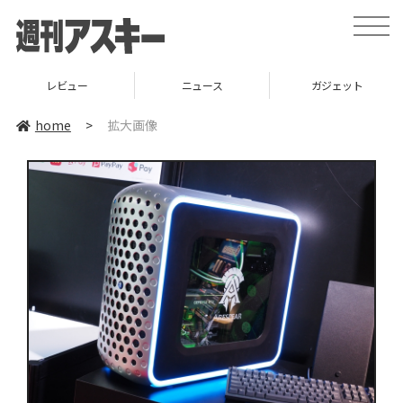
toggle
naviga
レビュー
ニュース
ガジェット
home
>
拡大画像