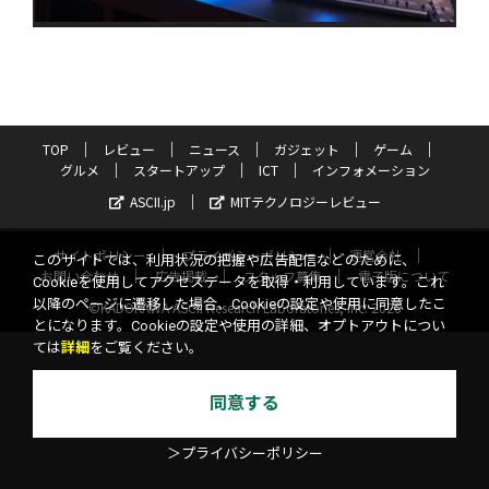
TOP
レビュー
ニュース
ガジェット
ゲーム
グルメ
スタートアップ
ICT
インフォメーション
ASCII.jp
MITテクノロジーレビュー
サイトポリシー
プライバシーポリシー
運営会社
このサイトでは、利用状況の把握や広告配信などのために、
お問い合わせ
広告掲載
スタッフ募集
電子版について
Cookieを使用してアクセスデータを取得・利用しています。これ
以降のページに遷移した場合、Cookieの設定や使用に同意したこ
©KADOKAWA ASCII Research Laboratories, Inc. 2026
とになります。Cookieの設定や使用の詳細、オプトアウトについ
ては
詳細
をご覧ください。
同意する
＞プライバシーポリシー