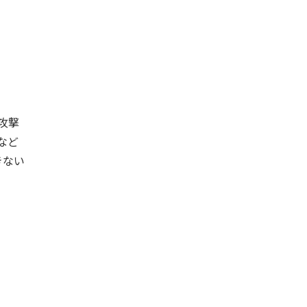
攻撃
など
きない