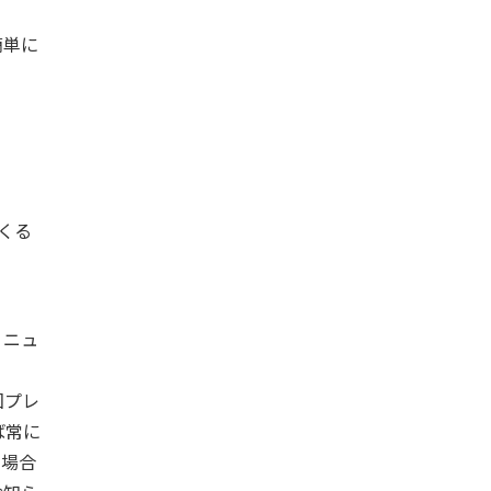
簡単に
くる
ィニュ
回プレ
ば常に
い場合