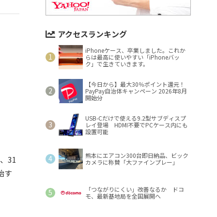
アクセスランキング
iPhoneケース、卒業しました。これか
らは最高に使いやすい「iPhoneバッ
ク」で生きていきます。
【今日から】最大30％ポイント還元！
PayPay自治体キャンペーン 2026年8月
開始分
USB-Cだけで使える9.2型サブディスプ
レイ登場 HDMI不要でPCケース内にも
設置可能
熊本にエアコン300台即日納品、ビック
、31
カメラに称賛「大ファインプレー」
始す
「つながりにくい」改善なるか ドコ
モ、最新基地局を全国展開へ