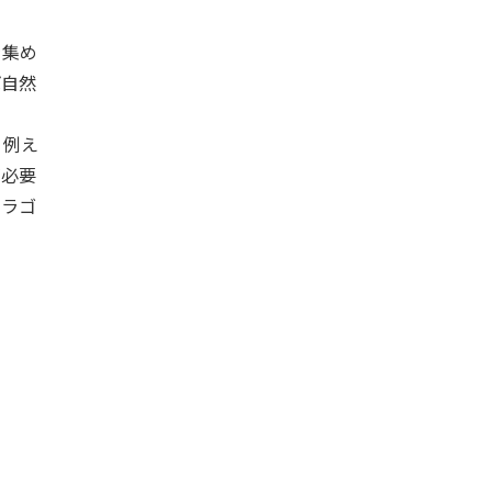
を集め
ば自然
。例え
が必要
ドラゴ