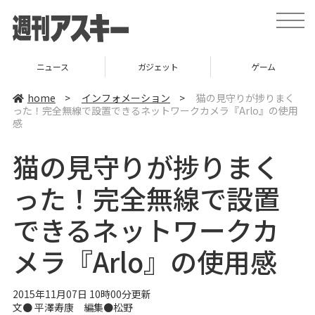
t
o
g
g
l
ニュース
ガジェット
ゲーム
e
n
a
home
>
インフォメーション
>
猫の見守りが捗りまく
v
った！完全無線で設置できるネットワークカメラ『Arlo』の使用
i
感
g
a
t
猫の見守りが捗りまく
i
o
n
った！完全無線で設置
できるネットワークカ
メラ『Arlo』の使用感
2015年11月07日 10時00分更新
文● 平澤寿康 編集●松野